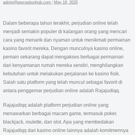
admin@preceptionhub.com
|
May 18, 2025
Dalam beberapa tahun terakhir, perjudian online telah
menjadi semakin populer di kalangan orang yang mencari
cara yang menarik dan nyaman untuk menikmati permainan
kasino favorit mereka. Dengan munculnya kasino online,
pemain sekarang dapat mengakses berbagai permainan
dari kenyamanan rumah mereka sendiri, menghilangkan
kebutuhan untuk melakukan perjalanan ke kasino fisik.
Salah satu platform yang telah muncul sebagai favorit di
antara penggemar perjudian online adalah Rajajudiqq.
Rajajudiqq adalah platform perjudian online yang
menawarkan berbagai macam game, termasuk poker,
blackjack, roulette, dan slot. Apa yang membedakan
Rajajudiqq dari kasino online lainnya adalah komitmennya