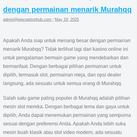
dengan permainan menarik Murahqq
admin@preceptionhub.com
|
May 19, 2025
Apakah Anda siap untuk menang besar dengan permainan
menarik Murahqq? Tidak terlihat lagi dari kasino online ini
untuk pengalaman bermain game yang mendebarkan dan
bermanfaat. Dengan berbagai pilihan permainan untuk
dipilih, termasuk slot, permainan meja, dan opsi dealer
langsung, ada sesuatu untuk semua orang di Murahqq.
Salah satu game paling populer di Murahqq adalah pilihan
mesin slot mereka. Dengan berbagai tema dan gaya untuk
dipilih, Anda dapat menemukan permainan yang sempurna
sesuai dengan preferensi Anda. Apakah Anda lebih suka
mesin buah klasik atau slot video modern, ada sesuatu