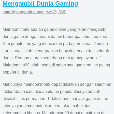
Mengambil Dunia Gaming
admin@preceptionhub.com
|
May 20, 2025
Maindomino99 adalah game online yang telah mengambil
dunia game dengan badai dalam beberapa tahun terakhir.
Gim populer ini, yang didasarkan pada permainan Domino
tradisional, telah mendapatkan banyak pemain dari seluruh
dunia. Dengan aturan sederhana dan gameplay adiktif,
Maindomino99 telah menjadi salah satu game online paling
populer di dunia.
Munculnya maindomino99 dapat dikaitkan dengan sejumlah
faktor. Salah satu alasan utama popularitasnya adalah
aksesibilitas permainan. Tidak seperti banyak game online
lainnya yang membutuhkan peralatan mahal atau
keterampilan khusus, Maindomino99 dapat dimainkan di