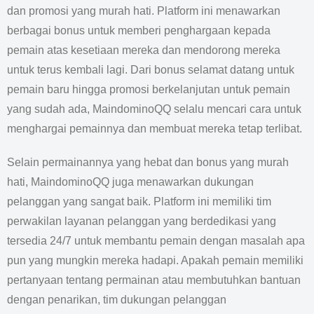
dan promosi yang murah hati. Platform ini menawarkan
berbagai bonus untuk memberi penghargaan kepada
pemain atas kesetiaan mereka dan mendorong mereka
untuk terus kembali lagi. Dari bonus selamat datang untuk
pemain baru hingga promosi berkelanjutan untuk pemain
yang sudah ada, MaindominoQQ selalu mencari cara untuk
menghargai pemainnya dan membuat mereka tetap terlibat.
Selain permainannya yang hebat dan bonus yang murah
hati, MaindominoQQ juga menawarkan dukungan
pelanggan yang sangat baik. Platform ini memiliki tim
perwakilan layanan pelanggan yang berdedikasi yang
tersedia 24/7 untuk membantu pemain dengan masalah apa
pun yang mungkin mereka hadapi. Apakah pemain memiliki
pertanyaan tentang permainan atau membutuhkan bantuan
dengan penarikan, tim dukungan pelanggan