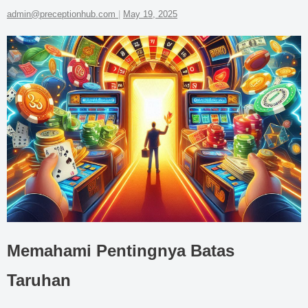
admin@preceptionhub.com
|
May 19, 2025
Memahami Pentingnya Batas
Taruhan