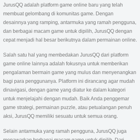
JurusQQ adalah platform game online baru yang telah
membuat gelombang di komunitas game. Dengan
desainnya yang ramping, antarmuka yang ramah pengguna,
dan berbagai macam game untuk dipilih, JurusQQ dengan
cepat menjadi hal besar berikutnya dalam permainan online.
Salah satu hal yang membedakan JurusQQ dari platform
game online lainnya adalah fokusnya untuk memberikan
pengalaman bermain game yang mulus dan menyenangkan
bagi para penggunanya. Platform ini dirancang agar mudah
dinavigasi, dengan game yang diatur ke dalam kategori
untuk menjelajahi dengan mudah. Baik Anda penggemar
game strategi, permainan puzzle, atau petualangan penuh
aksi, JurusQQ memiliki sesuatu untuk semua orang.
Selain antarmuka yang ramah pengguna, JurusQQ juga
menawarkan berbagai macam game untuk dipilih. Dari