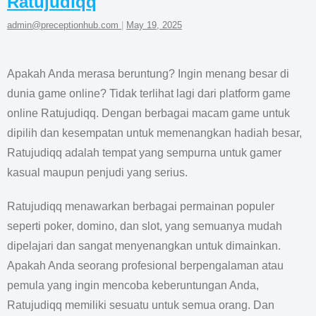
Ratujudiqq
admin@preceptionhub.com
|
May 19, 2025
Apakah Anda merasa beruntung? Ingin menang besar di
dunia game online? Tidak terlihat lagi dari platform game
online Ratujudiqq. Dengan berbagai macam game untuk
dipilih dan kesempatan untuk memenangkan hadiah besar,
Ratujudiqq adalah tempat yang sempurna untuk gamer
kasual maupun penjudi yang serius.
Ratujudiqq menawarkan berbagai permainan populer
seperti poker, domino, dan slot, yang semuanya mudah
dipelajari dan sangat menyenangkan untuk dimainkan.
Apakah Anda seorang profesional berpengalaman atau
pemula yang ingin mencoba keberuntungan Anda,
Ratujudiqq memiliki sesuatu untuk semua orang. Dan