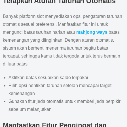
Terapkan Aturan Taruhan Otomatis
Banyak platform slot menyediakan opsi pengaturan taruhan
otomatis sesuai preferensi. Manfaatkan fitur ini untuk
mengunci batas taruhan harian atau
mahjong ways
batas
kemenangan yang diinginkan. Dengan aturan otomatis,
sistem akan berhenti menerima taruhan begitu batas
tercapai, sehingga kamu tidak tergoda untuk terus bermain
di luar batas.
Aktifkan batas sesuaikan saldo terpakai
Pilih opsi hentikan taruhan setelah mencapai target
kemenangan
Gunakan fitur jeda otomatis untuk memberi jeda berpikir
sebelum melanjutkan
Manfaatkan Fitur Pengingat dan