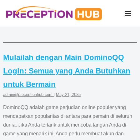
Skip
to
content
Mulailah dengan Main DominoQQ
Login: Semua yang Anda Butuhkan
untuk Bermain
admin@preceptionhub.com
|
May 21, 2025
DominoQQ adalah game perjudian online populer yang
mendapatkan popularitas di antara para pemain di seluruh
dunia. Jika Anda tertarik untuk mencoba tangan Anda di
game yang menarik ini, Anda perlu membuat akun dan