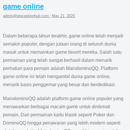
game online
admin@preceptionhub.com
|
May 21, 2025
Dalam beberapa tahun terakhir, game online telah menjadi
semakin populer, dengan jutaan orang di seluruh dunia
masuk untuk memainkan game favorit mereka. Salah satu
permainan yang telah sangat berhasil dalam menarik
perhatian para pemain adalah MaindominoQQ. Platform
game online ini telah mengambil dunia game online,
menarik basis penggemar yang besar dan berdedikasi.
MaindominoQQ adalah platform game online populer yang
menawarkan berbagai macam game untuk dinikmati
pemain. Dari permainan kartu klasik seperti Poker dan
DominoQQ hingga penawaran yang lebih modern seperti