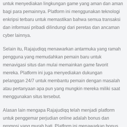
untuk menyediakan lingkungan game yang aman dan aman
bagi para pemainnya. Platform ini menggunakan teknologi
enkripsi terbaru untuk memastikan bahwa semua transaksi
dan informasi pribadi dilindungi dari peretas dan ancaman
cyber lainnya.
Selain itu, Rajajudiqq menawarkan antarmuka yang ramah
pengguna yang memudahkan pemain baru untuk
menavigasi situs dan mulai memainkan game favorit
mereka. Platform ini juga menyediakan dukungan
pelanggan 24/7 untuk membantu pemain dengan masalah
atau pertanyaan apa pun yang mungkin mereka miliki saat
menggunakan situs tersebut.
Alasan lain mengapa Rajajudiqq telah menjadi platform
untuk penggemar perjudian online adalah bonus dan
promosi yang murah hati. Platform ini menawarkan bonus