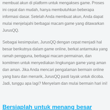
membuat akun di platform untuk mengakses game. Proses
ini cepat dan mudah, hanya membutuhkan beberapa
informasi dasar. Setelah Anda membuat akun, Anda dapat
mulai menjelajahi berbagai macam game yang ditawarkan
JurusQQ.
Sebagai kesimpulan, JurusQQ dengan cepat menjadi hal
besar berikutnya dalam game online, berkat antarmuka yang
ramah pengguna, berbagai macam permainan, dan
komitmen untuk menyediakan lingkungan game yang aman
dan aman. Jika Anda mencari pengalaman bermain online
yang baru dan menarik, JurusQQ pasti layak untuk dicoba.
Jadi, tunggu apa lagi? Menyelam dan mulai bermain hari ini!
Bersiaplah untuk menang besar