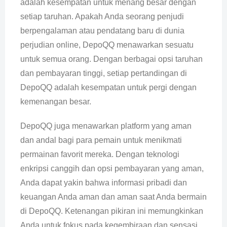
adalah kesempatan untuk menang besar dengan
setiap taruhan. Apakah Anda seorang penjudi
berpengalaman atau pendatang baru di dunia
perjudian online, DepoQQ menawarkan sesuatu
untuk semua orang. Dengan berbagai opsi taruhan
dan pembayaran tinggi, setiap pertandingan di
DepoQQ adalah kesempatan untuk pergi dengan
kemenangan besar.
DepoQQ juga menawarkan platform yang aman
dan andal bagi para pemain untuk menikmati
permainan favorit mereka. Dengan teknologi
enkripsi canggih dan opsi pembayaran yang aman,
Anda dapat yakin bahwa informasi pribadi dan
keuangan Anda aman dan aman saat Anda bermain
di DepoQQ. Ketenangan pikiran ini memungkinkan
Anda untuk fokus pada kegembiraan dan sensasi