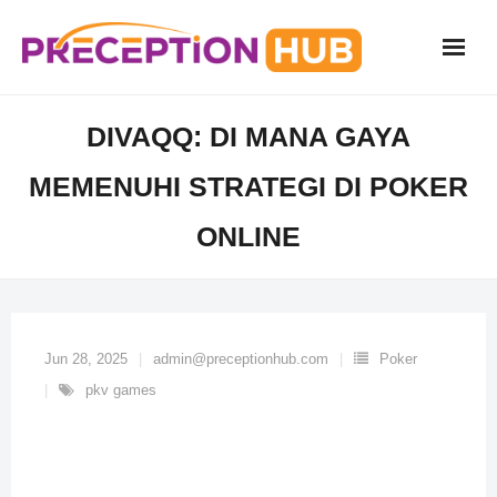
Skip
to
content
DIVAQQ: DI MANA GAYA
MEMENUHI STRATEGI DI POKER
ONLINE
Jun 28, 2025
admin@preceptionhub.com
Poker
pkv games