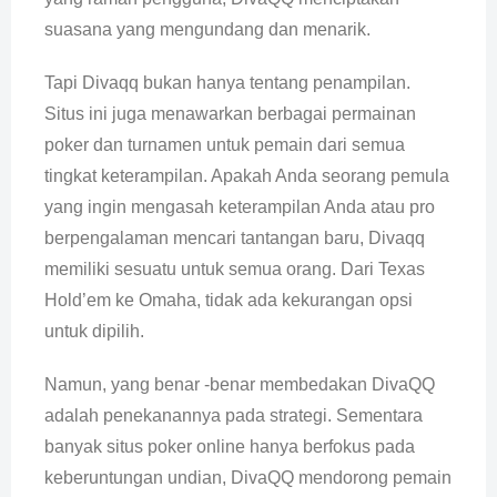
suasana yang mengundang dan menarik.
Tapi Divaqq bukan hanya tentang penampilan.
Situs ini juga menawarkan berbagai permainan
poker dan turnamen untuk pemain dari semua
tingkat keterampilan. Apakah Anda seorang pemula
yang ingin mengasah keterampilan Anda atau pro
berpengalaman mencari tantangan baru, Divaqq
memiliki sesuatu untuk semua orang. Dari Texas
Hold’em ke Omaha, tidak ada kekurangan opsi
untuk dipilih.
Namun, yang benar -benar membedakan DivaQQ
adalah penekanannya pada strategi. Sementara
banyak situs poker online hanya berfokus pada
keberuntungan undian, DivaQQ mendorong pemain