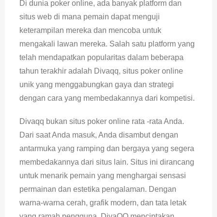
Di dunia poker online, ada banyak platform dan
situs web di mana pemain dapat menguji
keterampilan mereka dan mencoba untuk
mengakali lawan mereka. Salah satu platform yang
telah mendapatkan popularitas dalam beberapa
tahun terakhir adalah Divaqq, situs poker online
unik yang menggabungkan gaya dan strategi
dengan cara yang membedakannya dari kompetisi.
Divaqq bukan situs poker online rata -rata Anda.
Dari saat Anda masuk, Anda disambut dengan
antarmuka yang ramping dan bergaya yang segera
membedakannya dari situs lain. Situs ini dirancang
untuk menarik pemain yang menghargai sensasi
permainan dan estetika pengalaman. Dengan
warna-warna cerah, grafik modern, dan tata letak
yang ramah pengguna, DivaQQ menciptakan