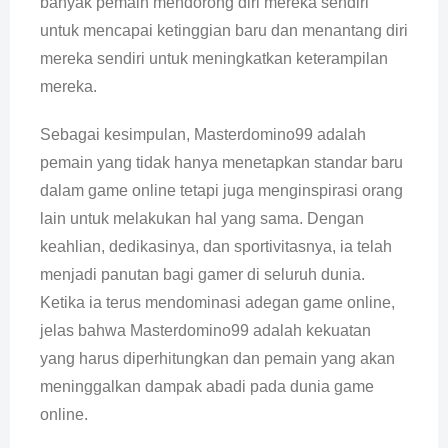
banyak pemain mendorong diri mereka sendiri
untuk mencapai ketinggian baru dan menantang diri
mereka sendiri untuk meningkatkan keterampilan
mereka.
Sebagai kesimpulan, Masterdomino99 adalah
pemain yang tidak hanya menetapkan standar baru
dalam game online tetapi juga menginspirasi orang
lain untuk melakukan hal yang sama. Dengan
keahlian, dedikasinya, dan sportivitasnya, ia telah
menjadi panutan bagi gamer di seluruh dunia.
Ketika ia terus mendominasi adegan game online,
jelas bahwa Masterdomino99 adalah kekuatan
yang harus diperhitungkan dan pemain yang akan
meninggalkan dampak abadi pada dunia game
online.