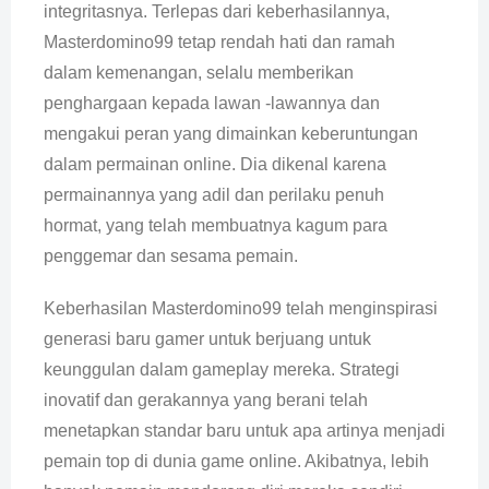
integritasnya. Terlepas dari keberhasilannya,
Masterdomino99 tetap rendah hati dan ramah
dalam kemenangan, selalu memberikan
penghargaan kepada lawan -lawannya dan
mengakui peran yang dimainkan keberuntungan
dalam permainan online. Dia dikenal karena
permainannya yang adil dan perilaku penuh
hormat, yang telah membuatnya kagum para
penggemar dan sesama pemain.
Keberhasilan Masterdomino99 telah menginspirasi
generasi baru gamer untuk berjuang untuk
keunggulan dalam gameplay mereka. Strategi
inovatif dan gerakannya yang berani telah
menetapkan standar baru untuk apa artinya menjadi
pemain top di dunia game online. Akibatnya, lebih