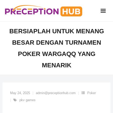
Skip
to
content
BERSIAPLAH UNTUK MENANG
BESAR DENGAN TURNAMEN
POKER WARGAQQ YANG
MENARIK
May 24, 2025
admin@preceptionhub.com
Poker
pkv games