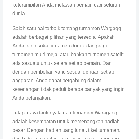
keterampilan Anda melawan pemain dari seluruh
dunia.
Salah satu hal terbaik tentang turnamen Wargaqq
adalah berbagai pilihan yang tersedia. Apakah
Anda lebih suka turnamen duduk dan pergi,
turnamen multi-meja, atau bahkan turnamen satelit,
ada sesuatu untuk selera setiap pemain. Dan
dengan pembelian yang sesuai dengan setiap
anggaran, Anda dapat bergabung dalam
kesenangan tidak peduli berapa banyak yang ingin
Anda belanjakan.
Tetapi daya tarik nyata dari turnamen Waragaqq
adalah kesempatan untuk memenangkan hadiah
besar. Dengan hadiah uang tunai, tiket turnamen,
dan bahkan perjalanan ke acara poker langsung