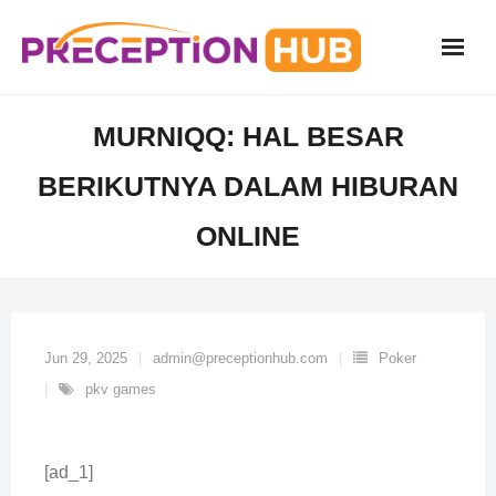
Skip
to
content
MURNIQQ: HAL BESAR
BERIKUTNYA DALAM HIBURAN
ONLINE
Jun 29, 2025
admin@preceptionhub.com
Poker
pkv games
[ad_1]