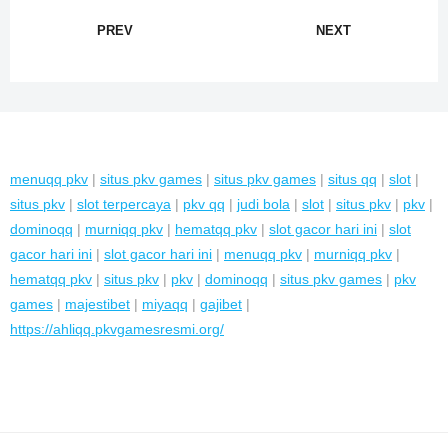
PREV
NEXT
menuqq pkv
|
situs pkv games
|
situs pkv games
|
situs qq
|
slot
|
situs pkv
|
slot terpercaya
|
pkv qq
|
judi bola
|
slot
|
situs pkv
|
pkv
|
dominoqq
|
murniqq pkv
|
hematqq pkv
|
slot gacor hari ini
|
slot
gacor hari ini
|
slot gacor hari ini
|
menuqq pkv
|
murniqq pkv
|
hematqq pkv
|
situs pkv
|
pkv
|
dominoqq
|
situs pkv games
|
pkv
games
|
majestibet
|
miyaqq
|
gajibet
|
https://ahliqq.pkvgamesresmi.org/