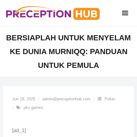
Skip
to
content
BERSIAPLAH UNTUK MENYELAM
KE DUNIA MURNIQQ: PANDUAN
UNTUK PEMULA
Jun 18, 2025
admin@preceptionhub.com
Poker
pkv games
[ad_1]