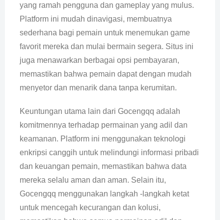
yang ramah pengguna dan gameplay yang mulus.
Platform ini mudah dinavigasi, membuatnya
sederhana bagi pemain untuk menemukan game
favorit mereka dan mulai bermain segera. Situs ini
juga menawarkan berbagai opsi pembayaran,
memastikan bahwa pemain dapat dengan mudah
menyetor dan menarik dana tanpa kerumitan.
Keuntungan utama lain dari Gocengqq adalah
komitmennya terhadap permainan yang adil dan
keamanan. Platform ini menggunakan teknologi
enkripsi canggih untuk melindungi informasi pribadi
dan keuangan pemain, memastikan bahwa data
mereka selalu aman dan aman. Selain itu,
Gocengqq menggunakan langkah -langkah ketat
untuk mencegah kecurangan dan kolusi,