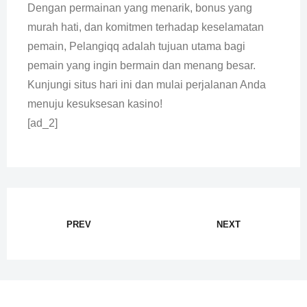
Dengan permainan yang menarik, bonus yang
murah hati, dan komitmen terhadap keselamatan
pemain, Pelangiqq adalah tujuan utama bagi
pemain yang ingin bermain dan menang besar.
Kunjungi situs hari ini dan mulai perjalanan Anda
menuju kesuksesan kasino!
[ad_2]
PREV
NEXT