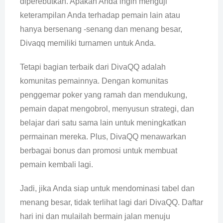
diperebutkan. Apakah Anda ingin menguji
keterampilan Anda terhadap pemain lain atau
hanya bersenang -senang dan menang besar,
Divaqq memiliki turnamen untuk Anda.
Tetapi bagian terbaik dari DivaQQ adalah
komunitas pemainnya. Dengan komunitas
penggemar poker yang ramah dan mendukung,
pemain dapat mengobrol, menyusun strategi, dan
belajar dari satu sama lain untuk meningkatkan
permainan mereka. Plus, DivaQQ menawarkan
berbagai bonus dan promosi untuk membuat
pemain kembali lagi.
Jadi, jika Anda siap untuk mendominasi tabel dan
menang besar, tidak terlihat lagi dari DivaQQ. Daftar
hari ini dan mulailah bermain jalan menuju