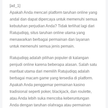
[ad_1]
Apakah Anda mencari platform taruhan online yang
andal dan dapat dipercaya untuk memenuhi semua
kebutuhan perjudian Anda? Tidak terlihat lagi dari
Ratujudiqq, situs taruhan online utama yang
menawarkan berbagai permainan dan layanan
untuk memenuhi semua jenis pemain.
Ratujudiqq adalah pilihan populer di kalangan
penjudi online karena beberapa alasan. Salah satu
manfaat utama dari memilih Ratujudiqq adalah
berbagai macam game yang tersedia di platform.
Apakah Anda penggemar permainan kasino
tradisional seperti poker, blackjack, dan roulette,
atau Anda lebih suka mencoba keberuntungan
Anda dengan taruhan olahraga atau permainan