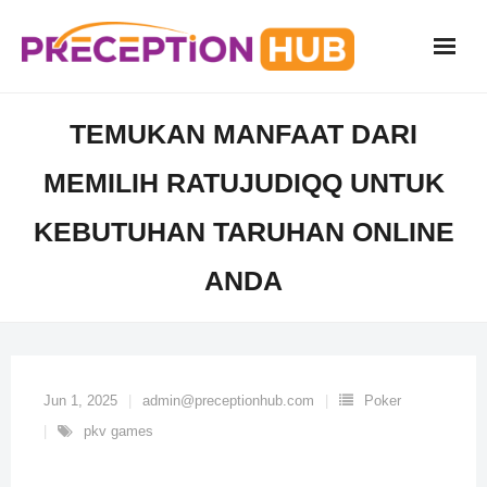
Skip
to
content
TEMUKAN MANFAAT DARI
MEMILIH RATUJUDIQQ UNTUK
KEBUTUHAN TARUHAN ONLINE
ANDA
Jun 1, 2025
admin@preceptionhub.com
Poker
pkv games