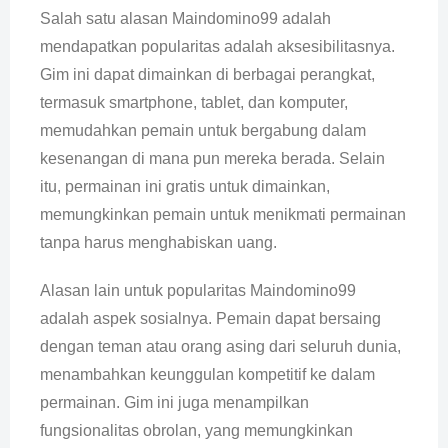
Salah satu alasan Maindomino99 adalah
mendapatkan popularitas adalah aksesibilitasnya.
Gim ini dapat dimainkan di berbagai perangkat,
termasuk smartphone, tablet, dan komputer,
memudahkan pemain untuk bergabung dalam
kesenangan di mana pun mereka berada. Selain
itu, permainan ini gratis untuk dimainkan,
memungkinkan pemain untuk menikmati permainan
tanpa harus menghabiskan uang.
Alasan lain untuk popularitas Maindomino99
adalah aspek sosialnya. Pemain dapat bersaing
dengan teman atau orang asing dari seluruh dunia,
menambahkan keunggulan kompetitif ke dalam
permainan. Gim ini juga menampilkan
fungsionalitas obrolan, yang memungkinkan