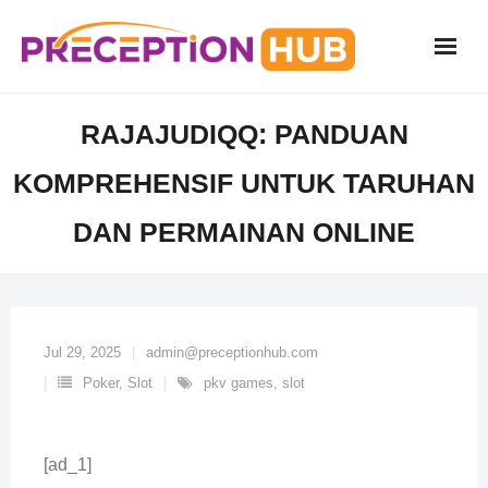
Skip
to
content
RAJAJUDIQQ: PANDUAN
KOMPREHENSIF UNTUK TARUHAN
DAN PERMAINAN ONLINE
Jul 29, 2025
admin@preceptionhub.com
Poker
,
Slot
pkv games
,
slot
[ad_1]