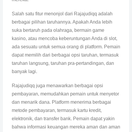
Salah satu fitur menonjol dari Rajajudiqq adalah
berbagai pilihan taruhannya. Apakah Anda lebih
suka bertaruh pada olahraga, bermain game
kasino, atau mencoba keberuntungan Anda di slot,
ada sesuatu untuk semua orang di platform. Pemain
dapat memilih dari berbagai opsi taruhan, termasuk
taruhan langsung, taruhan pra-pertandingan, dan
banyak lagi.
Rajajudiqq juga menawarkan berbagai opsi
pembayaran, memudahkan pemain untuk menyetor
dan menarik dana. Platform menerima berbagai
metode pembayaran, termasuk kartu kredit,
elektronik, dan transfer bank. Pemain dapat yakin
bahwa informasi keuangan mereka aman dan aman