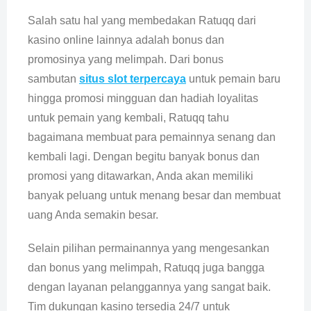
Salah satu hal yang membedakan Ratuqq dari
kasino online lainnya adalah bonus dan
promosinya yang melimpah. Dari bonus
sambutan
situs slot terpercaya
untuk pemain baru
hingga promosi mingguan dan hadiah loyalitas
untuk pemain yang kembali, Ratuqq tahu
bagaimana membuat para pemainnya senang dan
kembali lagi. Dengan begitu banyak bonus dan
promosi yang ditawarkan, Anda akan memiliki
banyak peluang untuk menang besar dan membuat
uang Anda semakin besar.
Selain pilihan permainannya yang mengesankan
dan bonus yang melimpah, Ratuqq juga bangga
dengan layanan pelanggannya yang sangat baik.
Tim dukungan kasino tersedia 24/7 untuk