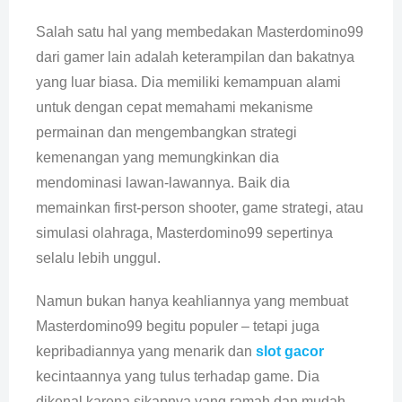
Salah satu hal yang membedakan Masterdomino99
dari gamer lain adalah keterampilan dan bakatnya
yang luar biasa. Dia memiliki kemampuan alami
untuk dengan cepat memahami mekanisme
permainan dan mengembangkan strategi
kemenangan yang memungkinkan dia
mendominasi lawan-lawannya. Baik dia
memainkan first-person shooter, game strategi, atau
simulasi olahraga, Masterdomino99 sepertinya
selalu lebih unggul.
Namun bukan hanya keahliannya yang membuat
Masterdomino99 begitu populer – tetapi juga
kepribadiannya yang menarik dan
slot gacor
kecintaannya yang tulus terhadap game. Dia
dikenal karena sikapnya yang ramah dan mudah