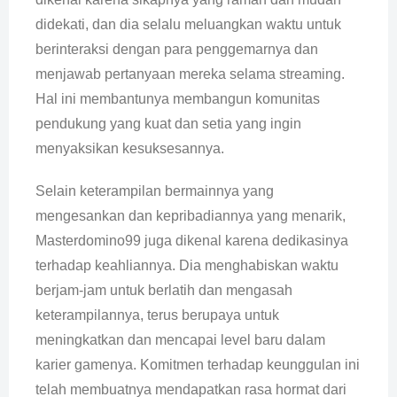
didekati, dan dia selalu meluangkan waktu untuk
berinteraksi dengan para penggemarnya dan
menjawab pertanyaan mereka selama streaming.
Hal ini membantunya membangun komunitas
pendukung yang kuat dan setia yang ingin
menyaksikan kesuksesannya.
Selain keterampilan bermainnya yang
mengesankan dan kepribadiannya yang menarik,
Masterdomino99 juga dikenal karena dedikasinya
terhadap keahliannya. Dia menghabiskan waktu
berjam-jam untuk berlatih dan mengasah
keterampilannya, terus berupaya untuk
meningkatkan dan mencapai level baru dalam
karier gamenya. Komitmen terhadap keunggulan ini
telah membuatnya mendapatkan rasa hormat dari