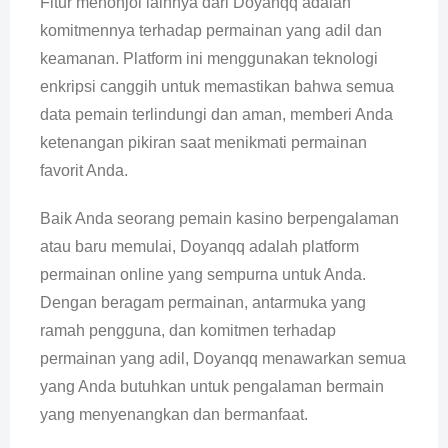
Fitur menonjol lainnya dari Doyanqq adalah
komitmennya terhadap permainan yang adil dan
keamanan. Platform ini menggunakan teknologi
enkripsi canggih untuk memastikan bahwa semua
data pemain terlindungi dan aman, memberi Anda
ketenangan pikiran saat menikmati permainan
favorit Anda.
Baik Anda seorang pemain kasino berpengalaman
atau baru memulai, Doyanqq adalah platform
permainan online yang sempurna untuk Anda.
Dengan beragam permainan, antarmuka yang
ramah pengguna, dan komitmen terhadap
permainan yang adil, Doyanqq menawarkan semua
yang Anda butuhkan untuk pengalaman bermain
yang menyenangkan dan bermanfaat.