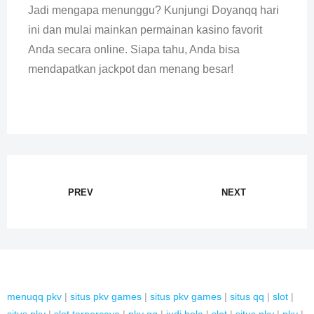
Jadi mengapa menunggu? Kunjungi Doyanqq hari
ini dan mulai mainkan permainan kasino favorit
Anda secara online. Siapa tahu, Anda bisa
mendapatkan jackpot dan menang besar!
PREV
NEXT
menuqq pkv
|
situs pkv games
|
situs pkv games
|
situs qq
|
slot
|