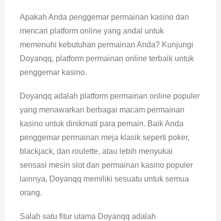
Apakah Anda penggemar permainan kasino dan
mencari platform online yang andal untuk
memenuhi kebutuhan permainan Anda? Kunjungi
Doyanqq, platform permainan online terbaik untuk
penggemar kasino.
Doyanqq adalah platform permainan online populer
yang menawarkan berbagai macam permainan
kasino untuk dinikmati para pemain. Baik Anda
penggemar permainan meja klasik seperti poker,
blackjack, dan roulette, atau lebih menyukai
sensasi mesin slot dan permainan kasino populer
lainnya, Doyanqq memiliki sesuatu untuk semua
orang.
Salah satu fitur utama Doyanqq adalah