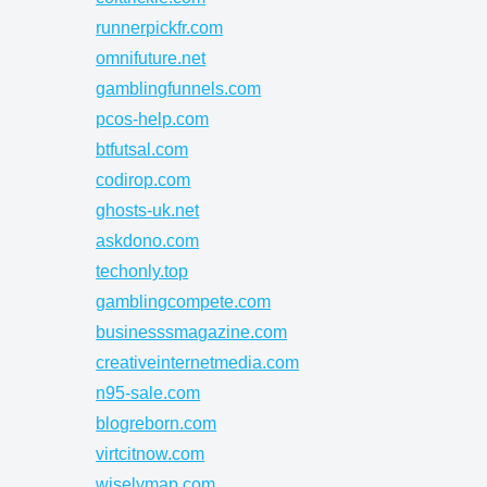
runnerpickfr.com
omnifuture.net
gamblingfunnels.com
pcos-help.com
btfutsal.com
codirop.com
ghosts-uk.net
askdono.com
techonly.top
gamblingcompete.com
businesssmagazine.com
creativeinternetmedia.com
n95-sale.com
blogreborn.com
virtcitnow.com
wiselymap.com