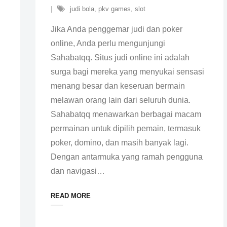
judi bola
,
pkv games
,
slot
Jika Anda penggemar judi dan poker
online, Anda perlu mengunjungi
Sahabatqq. Situs judi online ini adalah
surga bagi mereka yang menyukai sensasi
menang besar dan keseruan bermain
melawan orang lain dari seluruh dunia.
Sahabatqq menawarkan berbagai macam
permainan untuk dipilih pemain, termasuk
poker, domino, dan masih banyak lagi.
Dengan antarmuka yang ramah pengguna
dan navigasi
…
READ MORE