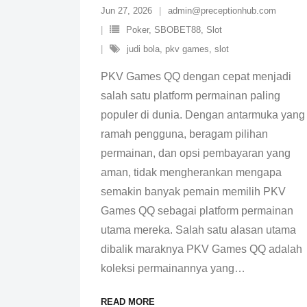
Jun 27, 2026
admin@preceptionhub.com
Poker
,
SBOBET88
,
Slot
judi bola
,
pkv games
,
slot
PKV Games QQ dengan cepat menjadi
salah satu platform permainan paling
populer di dunia. Dengan antarmuka yang
ramah pengguna, beragam pilihan
permainan, dan opsi pembayaran yang
aman, tidak mengherankan mengapa
semakin banyak pemain memilih PKV
Games QQ sebagai platform permainan
utama mereka. Salah satu alasan utama
dibalik maraknya PKV Games QQ adalah
koleksi permainannya yang
…
READ MORE