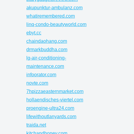
akupunktur-ambulanz.com
whatiremembered.com
linq-condo-beautyworld.com
ebyt.cc
chaindaohang.com
drmarkbuddha.com
lg-air-conditioning-
maintenance.com
infoorator.com
novte.com
7hpizzaeasternmarket.com
hollaendisches-viertel.com
proengine-ultra24.com
lifewithoutlanyards.com
traida.net
kitchandhoney.com