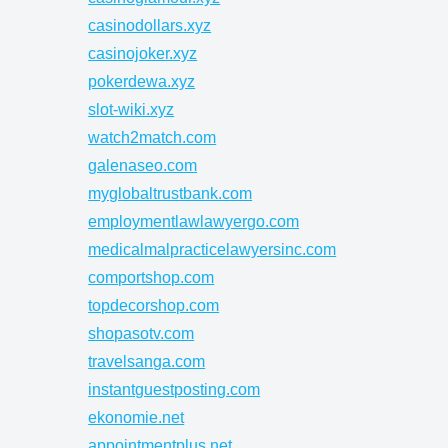
casinodollars.xyz
casinojoker.xyz
pokerdewa.xyz
slot-wiki.xyz
watch2match.com
galenaseo.com
myglobaltrustbank.com
employmentlawlawyergo.com
medicalmalpracticelawyersinc.com
comportshop.com
topdecorshop.com
shopasotv.com
travelsanga.com
instantguestposting.com
ekonomie.net
appointmentplus.net