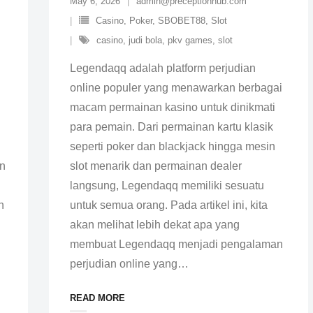
May 6, 2026
admin@preceptionhub.com
Casino
,
Poker
,
SBOBET88
,
Slot
casino
,
judi bola
,
pkv games
,
slot
Legendaqq adalah platform perjudian
online populer yang menawarkan berbagai
macam permainan kasino untuk dinikmati
para pemain. Dari permainan kartu klasik
seperti poker dan blackjack hingga mesin
an
slot menarik dan permainan dealer
langsung, Legendaqq memiliki sesuatu
n
untuk semua orang. Pada artikel ini, kita
akan melihat lebih dekat apa yang
membuat Legendaqq menjadi pengalaman
perjudian online yang
…
READ MORE