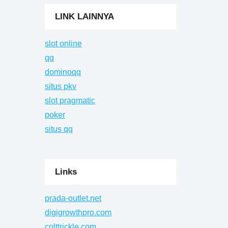
LINK LAINNYA
slot online
qq
dominoqq
situs pkv
slot pragmatic
poker
situs qq
Links
prada-outlet.net
digigrowthpro.com
colttrickle.com