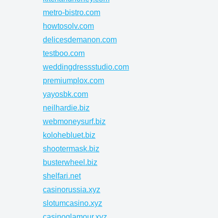
metro-bistro.com
howtosolv.com
delicesdemanon.com
testboo.com
weddingdressstudio.com
premiumplox.com
yayosbk.com
neilhardie.biz
webmoneysurf.biz
kolohebluet.biz
shootermask.biz
busterwheel.biz
shelfari.net
casinorussia.xyz
slotumcasino.xyz
casinoglamour.xyz