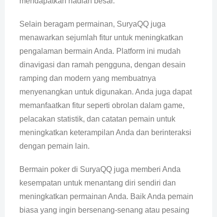
mendapatkan hadiah besar.
Selain beragam permainan, SuryaQQ juga
menawarkan sejumlah fitur untuk meningkatkan
pengalaman bermain Anda. Platform ini mudah
dinavigasi dan ramah pengguna, dengan desain
ramping dan modern yang membuatnya
menyenangkan untuk digunakan. Anda juga dapat
memanfaatkan fitur seperti obrolan dalam game,
pelacakan statistik, dan catatan pemain untuk
meningkatkan keterampilan Anda dan berinteraksi
dengan pemain lain.
Bermain poker di SuryaQQ juga memberi Anda
kesempatan untuk menantang diri sendiri dan
meningkatkan permainan Anda. Baik Anda pemain
biasa yang ingin bersenang-senang atau pesaing