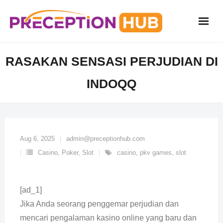
Skip
to
content
RASAKAN SENSASI PERJUDIAN DI
INDOQQ
Aug 6, 2025
admin@preceptionhub.com
Casino
,
Poker
,
Slot
casino
,
pkv games
,
slot
[ad_1]
Jika Anda seorang penggemar perjudian dan
mencari pengalaman kasino online yang baru dan