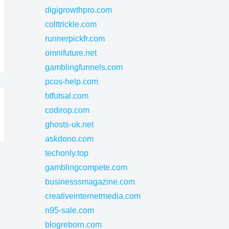
digigrowthpro.com
colttrickle.com
runnerpickfr.com
omnifuture.net
gamblingfunnels.com
pcos-help.com
btfutsal.com
codirop.com
ghosts-uk.net
askdono.com
techonly.top
gamblingcompete.com
businesssmagazine.com
creativeinternetmedia.com
n95-sale.com
blogreborn.com