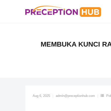
Skip
to
content
MEMBUKA KUNCI RA
Aug 6, 2025
admin@preceptionhub.com
Po