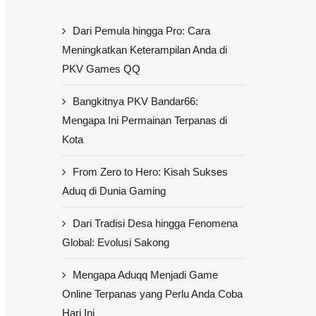
Dari Pemula hingga Pro: Cara
Meningkatkan Keterampilan Anda di
PKV Games QQ
Bangkitnya PKV Bandar66:
Mengapa Ini Permainan Terpanas di
Kota
From Zero to Hero: Kisah Sukses
Aduq di Dunia Gaming
Dari Tradisi Desa hingga Fenomena
Global: Evolusi Sakong
Mengapa Aduqq Menjadi Game
Online Terpanas yang Perlu Anda Coba
Hari Ini