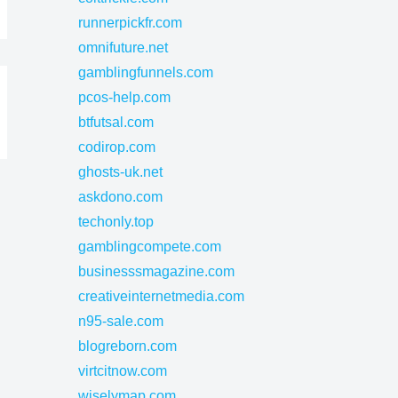
runnerpickfr.com
omnifuture.net
gamblingfunnels.com
pcos-help.com
btfutsal.com
codirop.com
ghosts-uk.net
askdono.com
techonly.top
gamblingcompete.com
businesssmagazine.com
creativeinternetmedia.com
n95-sale.com
blogreborn.com
virtcitnow.com
wiselymap.com