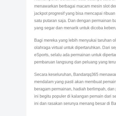
menawarkan berbagai macam mesin slot den
jackpot progresif yang bisa mencapai ribuan
satu putaran saja. Dan dengan permainan ba
yang segar dan menarik untuk dicoba keber
Bagi mereka yang lebih menyukai taruhan 
olahraga virtual untuk dipertaruhkan. Dari 
eSports, selalu ada permainan untuk diper
pembaruan langsung dan peluang yang terus
Secara keseluruhan, Bandarqq365 menawar
mendalam yang pasti akan membuat pemain 
beragam permainan, hadiah berlimpah, dan 
ini begitu populer di kalangan pemain dari 
ini dan rasakan serunya menang besar di B