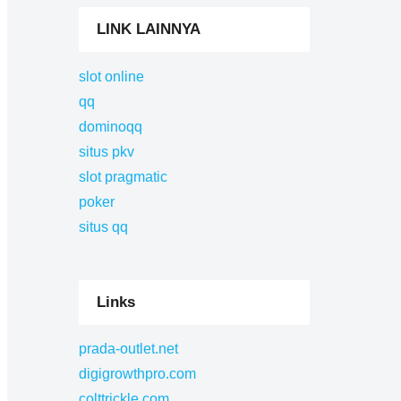
LINK LAINNYA
slot online
qq
dominoqq
situs pkv
slot pragmatic
poker
situs qq
Links
prada-outlet.net
digigrowthpro.com
colttrickle.com