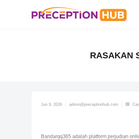
Skip
to
content
RASAKAN 
Jun 9, 2026
admin@preceptionhub.com
Cas
Bandarqq365 adalah platform perjudian on