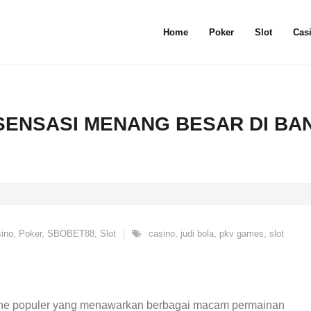
Home
Poker
Slot
Cas
SENSASI MENANG BESAR DI BA
ino
,
Poker
,
SBOBET88
,
Slot
casino
,
judi bola
,
pkv games
,
slot
line populer yang menawarkan berbagai macam permainan