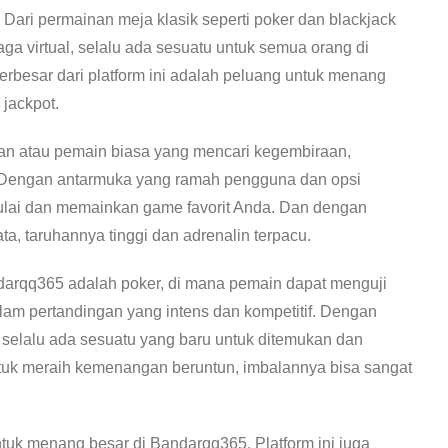
 Dari permainan meja klasik seperti poker dan blackjack
ga virtual, selalu ada sesuatu untuk semua orang di
erbesar dari platform ini adalah peluang untuk menang
jackpot.
n atau pemain biasa yang mencari kegembiraan,
 Dengan antarmuka yang ramah pengguna dan opsi
ai dan memainkan game favorit Anda. Dan dengan
 taruhannya tinggi dan adrenalin terpacu.
ndarqq365 adalah poker, di mana pemain dapat menguji
lam pertandingan yang intens dan kompetitif. Dengan
selalu ada sesuatu yang baru untuk ditemukan dan
ntuk meraih kemenangan beruntun, imbalannya bisa sangat
tuk menang besar di Bandarqq365. Platform ini juga