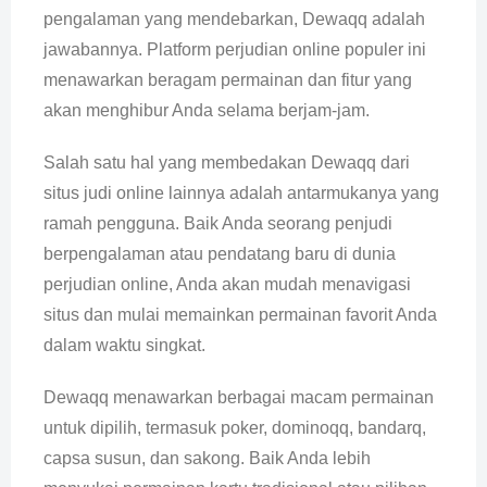
pengalaman yang mendebarkan, Dewaqq adalah
jawabannya. Platform perjudian online populer ini
menawarkan beragam permainan dan fitur yang
akan menghibur Anda selama berjam-jam.
Salah satu hal yang membedakan Dewaqq dari
situs judi online lainnya adalah antarmukanya yang
ramah pengguna. Baik Anda seorang penjudi
berpengalaman atau pendatang baru di dunia
perjudian online, Anda akan mudah menavigasi
situs dan mulai memainkan permainan favorit Anda
dalam waktu singkat.
Dewaqq menawarkan berbagai macam permainan
untuk dipilih, termasuk poker, dominoqq, bandarq,
capsa susun, dan sakong. Baik Anda lebih