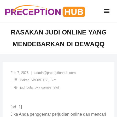
Skip
to
content
RASAKAN JUDI ONLINE YANG
MENDEBARKAN DI DEWAQQ
Feb 7, 2026
admin@preceptionhub.com
Poker
,
SBOBET88
,
Slot
judi bola
,
pkv games
,
slot
[ad_1]
Jika Anda penggemar perjudian online dan mencari