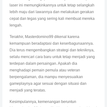
laser ini memungkinkannya untuk tetap selangkah
lebih maju dari lawannya dan melakukan gerakan
cepat dan tegas yang sering kali membuat mereka
lengah.
Terakhir, Masterdomino99 dikenal karena
kemampuan beradaptasi dan keserbagunaannya.
Dia terus mengembangkan strategi dan tekniknya,
selalu mencari cara baru untuk tetap menjadi yang
terdepan dalam persaingan. Apakah dia
menghadapi pemain pemula atau veteran
berpengalaman, dia mampu menyesuaikan
gameplaynya agar sesuai dengan situasi dan
menjadi yang teratas.
Kesimpulannya, kemenangan beruntun