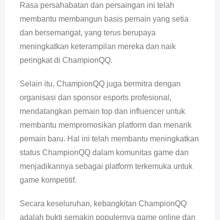
Rasa persahabatan dan persaingan ini telah
membantu membangun basis pemain yang setia
dan bersemangat, yang terus berupaya
meningkatkan keterampilan mereka dan naik
peringkat di ChampionQQ.
Selain itu, ChampionQQ juga bermitra dengan
organisasi dan sponsor esports profesional,
mendatangkan pemain top dan influencer untuk
membantu mempromosikan platform dan menarik
pemain baru. Hal ini telah membantu meningkatkan
status ChampionQQ dalam komunitas game dan
menjadikannya sebagai platform terkemuka untuk
game kompetitif.
Secara keseluruhan, kebangkitan ChampionQQ
adalah bukti semakin populernya game online dan