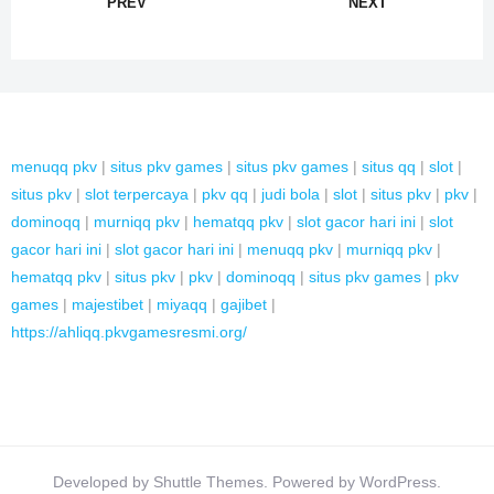
PREV
NEXT
menuqq pkv
|
situs pkv games
|
situs pkv games
|
situs qq
|
slot
|
situs pkv
|
slot terpercaya
|
pkv qq
|
judi bola
|
slot
|
situs pkv
|
pkv
|
dominoqq
|
murniqq pkv
|
hematqq pkv
|
slot gacor hari ini
|
slot
gacor hari ini
|
slot gacor hari ini
|
menuqq pkv
|
murniqq pkv
|
hematqq pkv
|
situs pkv
|
pkv
|
dominoqq
|
situs pkv games
|
pkv
games
|
majestibet
|
miyaqq
|
gajibet
|
https://ahliqq.pkvgamesresmi.org/
Developed by
Shuttle Themes
. Powered by
WordPress
.