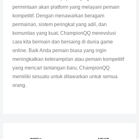
permintaan akan platform yang melayani pemain
kompetitif. Dengan menawarkan beragam
permainan, sistem peringkat yang adil, dan
komunitas yang kuat, ChampionQQ merevolusi
cara kita bermain dan bersaing di dunia game
online. Baik Anda pemain biasa yang ingin
meningkatkan keterampilan atau pemain kompetitif
yang mencari tantangan baru, ChampionQQ
memiliki sesuatu untuk ditawarkan untuk semua
orang.