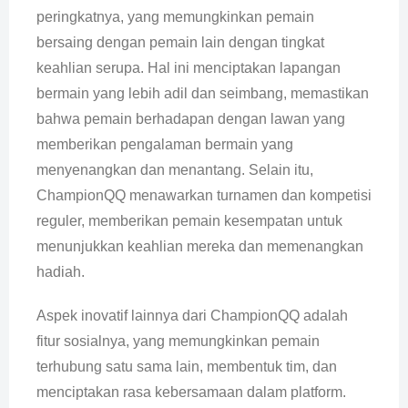
peringkatnya, yang memungkinkan pemain
bersaing dengan pemain lain dengan tingkat
keahlian serupa. Hal ini menciptakan lapangan
bermain yang lebih adil dan seimbang, memastikan
bahwa pemain berhadapan dengan lawan yang
memberikan pengalaman bermain yang
menyenangkan dan menantang. Selain itu,
ChampionQQ menawarkan turnamen dan kompetisi
reguler, memberikan pemain kesempatan untuk
menunjukkan keahlian mereka dan memenangkan
hadiah.
Aspek inovatif lainnya dari ChampionQQ adalah
fitur sosialnya, yang memungkinkan pemain
terhubung satu sama lain, membentuk tim, dan
menciptakan rasa kebersamaan dalam platform.