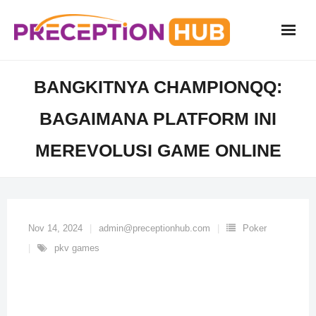
Skip
to
content
BANGKITNYA CHAMPIONQQ:
BAGAIMANA PLATFORM INI
MEREVOLUSI GAME ONLINE
Nov 14, 2024
admin@preceptionhub.com
Poker
pkv games