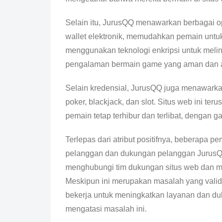
Selain itu, JurusQQ menawarkan berbagai o
wallet elektronik, memudahkan pemain untuk
menggunakan teknologi enkripsi untuk meli
pengalaman bermain game yang aman dan 
Selain kredensial, JurusQQ juga menawarka
poker, blackjack, dan slot. Situs web ini t
pemain tetap terhibur dan terlibat, dengan 
Terlepas dari atribut positifnya, beberapa 
pelanggan dan dukungan pelanggan JurusQQ
menghubungi tim dukungan situs web dan m
Meskipun ini merupakan masalah yang valid
bekerja untuk meningkatkan layanan dan d
mengatasi masalah ini.