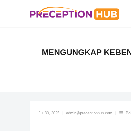
Skip
to
content
MENGUNGKAP KEBENA
Jul 30, 2025
admin@preceptionhub.com
Po