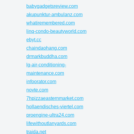
babygadgetsreview.com
akupunktur-ambulanz.com
whatiremembered.com
linq-condo-beautyworld.com
ebyt.cc
chaindaohang.com
drmarkbuddha.com
lg-air-conditioning-
maintenance.com
infoorator.com
novte.com
7hpizzaeasternmarket.com
hollaendisches-viertel.com
proengine-ultra24.com
lifewithoutlanyards.com
traida.net