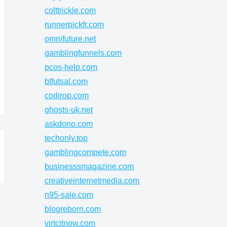
colttrickle.com
runnerpickfr.com
omnifuture.net
gamblingfunnels.com
pcos-help.com
btfutsal.com
codirop.com
ghosts-uk.net
askdono.com
techonly.top
gamblingcompete.com
businesssmagazine.com
creativeinternetmedia.com
n95-sale.com
blogreborn.com
virtcitnow.com