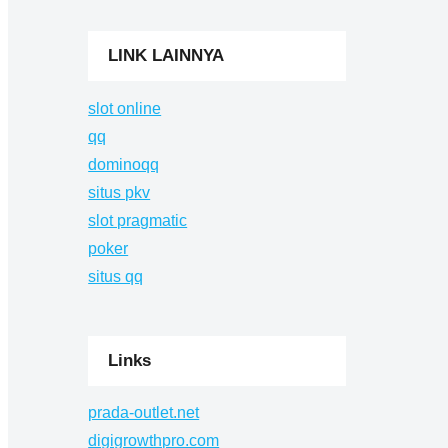
LINK LAINNYA
slot online
qq
dominoqq
situs pkv
slot pragmatic
poker
situs qq
Links
prada-outlet.net
digigrowthpro.com