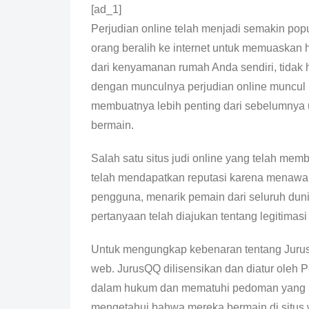
[ad_1]
Perjudian online telah menjadi semakin pop
orang beralih ke internet untuk memuaskan
dari kenyamanan rumah Anda sendiri, tidak h
dengan munculnya perjudian online muncul 
membuatnya lebih penting dari sebelumnya 
bermain.
Salah satu situs judi online yang telah mem
telah mendapatkan reputasi karena menawa
pengguna, menarik pemain dari seluruh dun
pertanyaan telah diajukan tentang legitimas
Untuk mengungkap kebenaran tentang JurusQQ
web. JurusQQ dilisensikan dan diatur oleh 
dalam hukum dan mematuhi pedoman yang ke
mengetahui bahwa mereka bermain di situs w