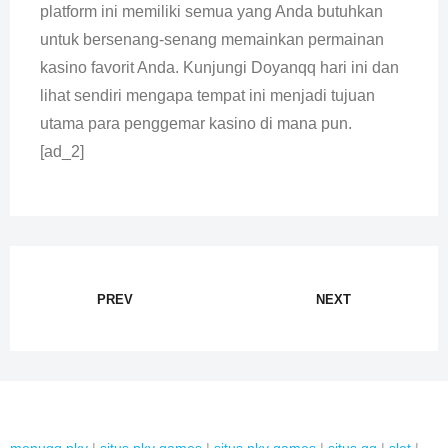
platform ini memiliki semua yang Anda butuhkan
untuk bersenang-senang memainkan permainan
kasino favorit Anda. Kunjungi Doyanqq hari ini dan
lihat sendiri mengapa tempat ini menjadi tujuan
utama para penggemar kasino di mana pun.
[ad_2]
PREV
NEXT