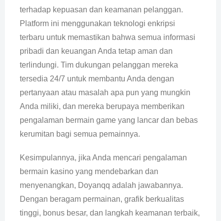
terhadap kepuasan dan keamanan pelanggan.
Platform ini menggunakan teknologi enkripsi
terbaru untuk memastikan bahwa semua informasi
pribadi dan keuangan Anda tetap aman dan
terlindungi. Tim dukungan pelanggan mereka
tersedia 24/7 untuk membantu Anda dengan
pertanyaan atau masalah apa pun yang mungkin
Anda miliki, dan mereka berupaya memberikan
pengalaman bermain game yang lancar dan bebas
kerumitan bagi semua pemainnya.
Kesimpulannya, jika Anda mencari pengalaman
bermain kasino yang mendebarkan dan
menyenangkan, Doyanqq adalah jawabannya.
Dengan beragam permainan, grafik berkualitas
tinggi, bonus besar, dan langkah keamanan terbaik,