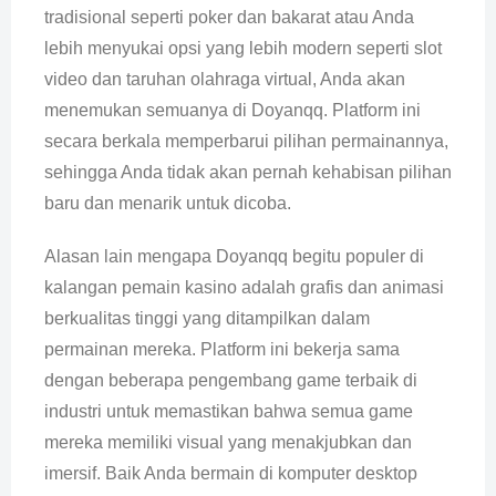
tradisional seperti poker dan bakarat atau Anda
lebih menyukai opsi yang lebih modern seperti slot
video dan taruhan olahraga virtual, Anda akan
menemukan semuanya di Doyanqq. Platform ini
secara berkala memperbarui pilihan permainannya,
sehingga Anda tidak akan pernah kehabisan pilihan
baru dan menarik untuk dicoba.
Alasan lain mengapa Doyanqq begitu populer di
kalangan pemain kasino adalah grafis dan animasi
berkualitas tinggi yang ditampilkan dalam
permainan mereka. Platform ini bekerja sama
dengan beberapa pengembang game terbaik di
industri untuk memastikan bahwa semua game
mereka memiliki visual yang menakjubkan dan
imersif. Baik Anda bermain di komputer desktop