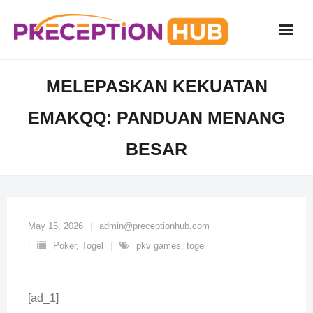
Skip
to
content
MELEPASKAN KEKUATAN
EMAKQQ: PANDUAN MENANG
BESAR
May 15, 2026
admin@preceptionhub.com
Poker
,
Togel
pkv games
,
togel
[ad_1]