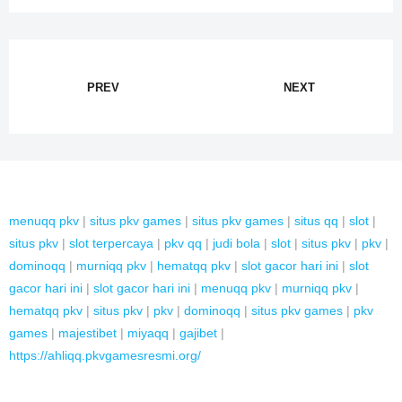
PREV
NEXT
menuqq pkv
|
situs pkv games
|
situs pkv games
|
situs qq
|
slot
|
situs pkv
|
slot terpercaya
|
pkv qq
|
judi bola
|
slot
|
situs pkv
|
pkv
|
dominoqq
|
murniqq pkv
|
hematqq pkv
|
slot gacor hari ini
|
slot
gacor hari ini
|
slot gacor hari ini
|
menuqq pkv
|
murniqq pkv
|
hematqq pkv
|
situs pkv
|
pkv
|
dominoqq
|
situs pkv games
|
pkv
games
|
majestibet
|
miyaqq
|
gajibet
|
https://ahliqq.pkvgamesresmi.org/