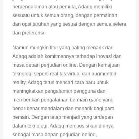
berpengalaman atau pemula, Adaqq memiliki
sesuatu untuk semua orang, dengan permainan
dan opsi taruhan yang sesuai dengan semua selera
dan preferensi.
Namun mungkin fitur yang paling menarik dari
Adaqq adalah komitmennya terhadap inovasi dan
masa depan perjudian online. Dengan kemajuan
teknologi seperti realitas virtual dan augmented
reality, Adaqq terus mencari cara baru untuk
meningkatkan pengalaman pengguna dan
memberikan pengalaman bermain game yang
benar-benar mendalam dan menarik bagi para
pemain. Dengan tetap menjadi yang terdepan
dalam teknologi, Adaqq memposisikan dirinya
sebagai masa depan perjudian online,