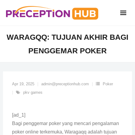
Skip
to
content
WARAGQQ: TUJUAN AKHIR BAGI
PENGGEMAR POKER
Apr 19, 2025
admin@preceptionhub.com
Poker
pkv games
[ad_1]
Bagi penggemar poker yang mencari pengalaman
poker online terkemuka, Waragaqq adalah tujuan