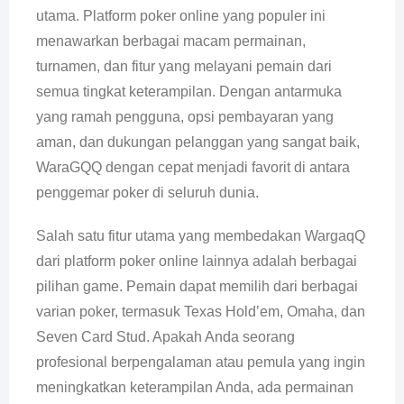
utama. Platform poker online yang populer ini
menawarkan berbagai macam permainan,
turnamen, dan fitur yang melayani pemain dari
semua tingkat keterampilan. Dengan antarmuka
yang ramah pengguna, opsi pembayaran yang
aman, dan dukungan pelanggan yang sangat baik,
WaraGQQ dengan cepat menjadi favorit di antara
penggemar poker di seluruh dunia.
Salah satu fitur utama yang membedakan WargaqQ
dari platform poker online lainnya adalah berbagai
pilihan game. Pemain dapat memilih dari berbagai
varian poker, termasuk Texas Hold’em, Omaha, dan
Seven Card Stud. Apakah Anda seorang
profesional berpengalaman atau pemula yang ingin
meningkatkan keterampilan Anda, ada permainan