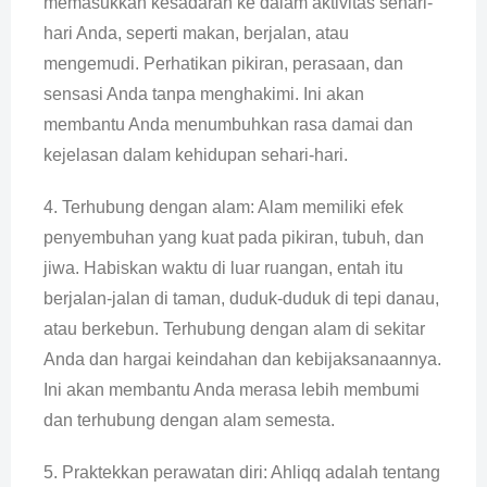
memasukkan kesadaran ke dalam aktivitas sehari-
hari Anda, seperti makan, berjalan, atau
mengemudi. Perhatikan pikiran, perasaan, dan
sensasi Anda tanpa menghakimi. Ini akan
membantu Anda menumbuhkan rasa damai dan
kejelasan dalam kehidupan sehari-hari.
4. Terhubung dengan alam: Alam memiliki efek
penyembuhan yang kuat pada pikiran, tubuh, dan
jiwa. Habiskan waktu di luar ruangan, entah itu
berjalan-jalan di taman, duduk-duduk di tepi danau,
atau berkebun. Terhubung dengan alam di sekitar
Anda dan hargai keindahan dan kebijaksanaannya.
Ini akan membantu Anda merasa lebih membumi
dan terhubung dengan alam semesta.
5. Praktekkan perawatan diri: Ahliqq adalah tentang