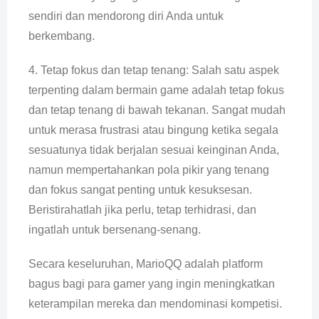
sendiri dan mendorong diri Anda untuk
berkembang.
4. Tetap fokus dan tetap tenang: Salah satu aspek
terpenting dalam bermain game adalah tetap fokus
dan tetap tenang di bawah tekanan. Sangat mudah
untuk merasa frustrasi atau bingung ketika segala
sesuatunya tidak berjalan sesuai keinginan Anda,
namun mempertahankan pola pikir yang tenang
dan fokus sangat penting untuk kesuksesan.
Beristirahatlah jika perlu, tetap terhidrasi, dan
ingatlah untuk bersenang-senang.
Secara keseluruhan, MarioQQ adalah platform
bagus bagi para gamer yang ingin meningkatkan
keterampilan mereka dan mendominasi kompetisi.