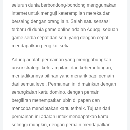
seluruh dunia berbondong-bondong menggunakan
internet untuk menguji keterampilan mereka dan
bersaing dengan orang lain. Salah satu sensasi
terbaru di dunia game online adalah Aduqq, sebuah
game serba cepat dan seru yang dengan cepat
mendapatkan pengikut setia.
Aduqq adalah permainan yang menggabungkan
unsur strategi, keterampilan, dan keberuntungan,
menjadikannya pilihan yang menarik bagi pemain
dari semua level. Permainan ini dimainkan dengan
serangkaian kartu domino, dengan pemain
bergiliran menempatkan ubin di papan dan
mencoba menciptakan kartu terbaik. Tujuan dari
permainan ini adalah untuk mendapatkan kartu
setinggi mungkin, dengan pemain mendapatkan