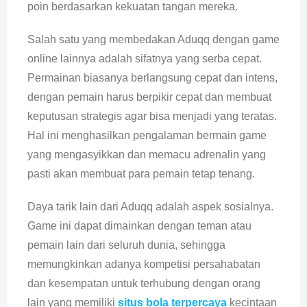
poin berdasarkan kekuatan tangan mereka.
Salah satu yang membedakan Aduqq dengan game
online lainnya adalah sifatnya yang serba cepat.
Permainan biasanya berlangsung cepat dan intens,
dengan pemain harus berpikir cepat dan membuat
keputusan strategis agar bisa menjadi yang teratas.
Hal ini menghasilkan pengalaman bermain game
yang mengasyikkan dan memacu adrenalin yang
pasti akan membuat para pemain tetap tenang.
Daya tarik lain dari Aduqq adalah aspek sosialnya.
Game ini dapat dimainkan dengan teman atau
pemain lain dari seluruh dunia, sehingga
memungkinkan adanya kompetisi persahabatan
dan kesempatan untuk terhubung dengan orang
lain yang memiliki
situs bola terpercaya
kecintaan