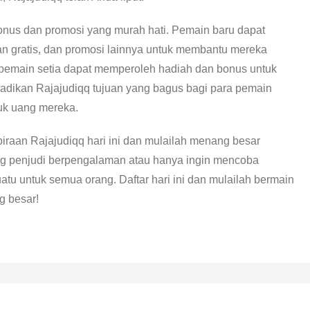
 bonus dan promosi yang murah hati. Pemain baru dapat
n gratis, dan promosi lainnya untuk membantu mereka
, pemain setia dapat memperoleh hadiah dan bonus untuk
adikan Rajajudiqq tujuan yang bagus bagi para pemain
uk uang mereka.
an Rajajudiqq hari ini dan mulailah menang besar
ng penjudi berpengalaman atau hanya ingin mencoba
atu untuk semua orang. Daftar hari ini dan mulailah bermain
g besar!