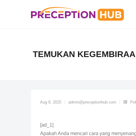
Skip
to
content
TEMUKAN KEGEMBIRAAN
Aug 8, 2025
admin@preceptionhub.com
Po
[ad_1]
Apakah Anda mencari cara yang menyenan