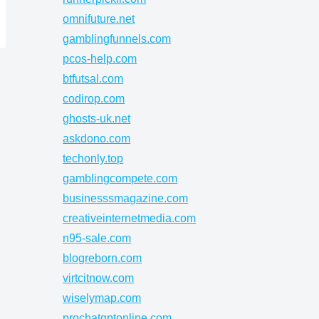
omnifuture.net
gamblingfunnels.com
pcos-help.com
btfutsal.com
codirop.com
ghosts-uk.net
askdono.com
techonly.top
gamblingcompete.com
businesssmagazine.com
creativeinternetmedia.com
n95-sale.com
blogreborn.com
virtcitnow.com
wiselymap.com
prochatgptonline.com