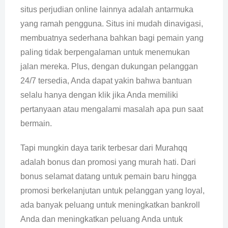
situs perjudian online lainnya adalah antarmuka
yang ramah pengguna. Situs ini mudah dinavigasi,
membuatnya sederhana bahkan bagi pemain yang
paling tidak berpengalaman untuk menemukan
jalan mereka. Plus, dengan dukungan pelanggan
24/7 tersedia, Anda dapat yakin bahwa bantuan
selalu hanya dengan klik jika Anda memiliki
pertanyaan atau mengalami masalah apa pun saat
bermain.
Tapi mungkin daya tarik terbesar dari Murahqq
adalah bonus dan promosi yang murah hati. Dari
bonus selamat datang untuk pemain baru hingga
promosi berkelanjutan untuk pelanggan yang loyal,
ada banyak peluang untuk meningkatkan bankroll
Anda dan meningkatkan peluang Anda untuk