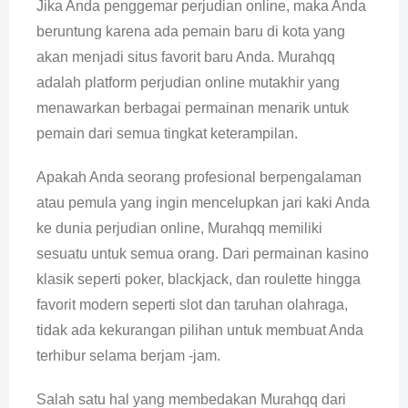
Jika Anda penggemar perjudian online, maka Anda
beruntung karena ada pemain baru di kota yang
akan menjadi situs favorit baru Anda. Murahqq
adalah platform perjudian online mutakhir yang
menawarkan berbagai permainan menarik untuk
pemain dari semua tingkat keterampilan.
Apakah Anda seorang profesional berpengalaman
atau pemula yang ingin mencelupkan jari kaki Anda
ke dunia perjudian online, Murahqq memiliki
sesuatu untuk semua orang. Dari permainan kasino
klasik seperti poker, blackjack, dan roulette hingga
favorit modern seperti slot dan taruhan olahraga,
tidak ada kekurangan pilihan untuk membuat Anda
terhibur selama berjam -jam.
Salah satu hal yang membedakan Murahqq dari