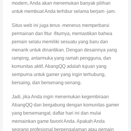
modern, Anda akan menemukan banyak pilihan
untuk membuat Anda terhibur selama berjam -jam.
Situs web ini juga terus -menerus memperbarui
permainan dan fitur -fiturnya, memastikan bahwa
pemain selalu memiliki sesuatu yang baru dan
menarik untuk dinantikan. Dengan desainnya yang
ramping, antarmuka yang ramah pengguna, dan
komunitas aktif, AbangQQ adalah tujuan yang
sempurna untuk gamer yang ingin terhubung,
bersaing, dan bersenang-senang.
Jadi, jika Anda ingin menemukan kegembiraan
AbangQQ dan bergabung dengan komunitas gamer
yang bersemangat, daftar hari ini dan mulai
memainkan game favorit Anda. Apakah Anda
seorang profesional berpengalaman atau pemain