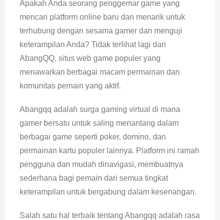
Apakah Anda seorang penggemar game yang
mencari platform online baru dan menarik untuk
terhubung dengan sesama gamer dan menguji
keterampilan Anda? Tidak terlihat lagi dari
AbangQQ, situs web game populer yang
menawarkan berbagai macam permainan dan
komunitas pemain yang aktif.
Abangqq adalah surga gaming virtual di mana
gamer bersatu untuk saling menantang dalam
berbagai game seperti poker, domino, dan
permainan kartu populer lainnya. Platform ini ramah
pengguna dan mudah dinavigasi, membuatnya
sederhana bagi pemain dari semua tingkat
keterampilan untuk bergabung dalam kesenangan.
Salah satu hal terbaik tentang Abangqq adalah rasa