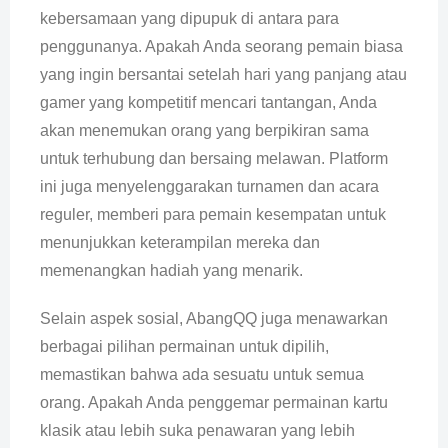
kebersamaan yang dipupuk di antara para
penggunanya. Apakah Anda seorang pemain biasa
yang ingin bersantai setelah hari yang panjang atau
gamer yang kompetitif mencari tantangan, Anda
akan menemukan orang yang berpikiran sama
untuk terhubung dan bersaing melawan. Platform
ini juga menyelenggarakan turnamen dan acara
reguler, memberi para pemain kesempatan untuk
menunjukkan keterampilan mereka dan
memenangkan hadiah yang menarik.
Selain aspek sosial, AbangQQ juga menawarkan
berbagai pilihan permainan untuk dipilih,
memastikan bahwa ada sesuatu untuk semua
orang. Apakah Anda penggemar permainan kartu
klasik atau lebih suka penawaran yang lebih