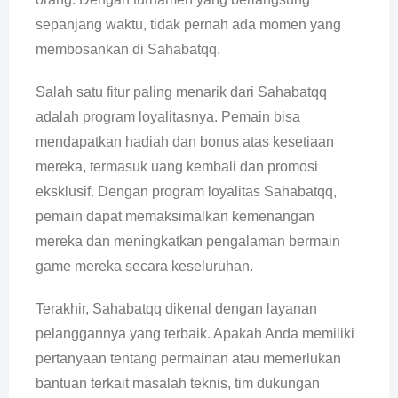
sepanjang waktu, tidak pernah ada momen yang
membosankan di Sahabatqq.
Salah satu fitur paling menarik dari Sahabatqq
adalah program loyalitasnya. Pemain bisa
mendapatkan hadiah dan bonus atas kesetiaan
mereka, termasuk uang kembali dan promosi
eksklusif. Dengan program loyalitas Sahabatqq,
pemain dapat memaksimalkan kemenangan
mereka dan meningkatkan pengalaman bermain
game mereka secara keseluruhan.
Terakhir, Sahabatqq dikenal dengan layanan
pelanggannya yang terbaik. Apakah Anda memiliki
pertanyaan tentang permainan atau memerlukan
bantuan terkait masalah teknis, tim dukungan