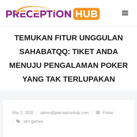
Skip
to
content
TEMUKAN FITUR UNGGULAN
SAHABATQQ: TIKET ANDA
MENUJU PENGALAMAN POKER
YANG TAK TERLUPAKAN
Mar 2, 2026
admin@preceptionhub.com
Poker
pkv games