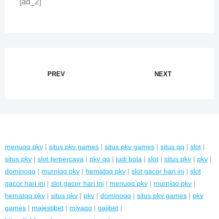
[ad_2]
PREV
NEXT
menuqq pkv
|
situs pkv games
|
situs pkv games
|
situs qq
|
slot
|
situs pkv
|
slot terpercaya
|
pkv qq
|
judi bola
|
slot
|
situs pkv
|
pkv
|
dominoqq
|
murniqq pkv
|
hematqq pkv
|
slot gacor hari ini
|
slot
gacor hari ini
|
slot gacor hari ini
|
menuqq pkv
|
murniqq pkv
|
hematqq pkv
|
situs pkv
|
pkv
|
dominoqq
|
situs pkv games
|
pkv
games
|
majestibet
|
miyaqq
|
gajibet
|