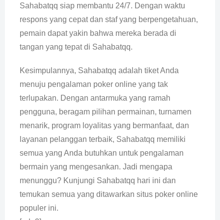
Sahabatqq siap membantu 24/7. Dengan waktu
respons yang cepat dan staf yang berpengetahuan,
pemain dapat yakin bahwa mereka berada di
tangan yang tepat di Sahabatqq.
Kesimpulannya, Sahabatqq adalah tiket Anda
menuju pengalaman poker online yang tak
terlupakan. Dengan antarmuka yang ramah
pengguna, beragam pilihan permainan, turnamen
menarik, program loyalitas yang bermanfaat, dan
layanan pelanggan terbaik, Sahabatqq memiliki
semua yang Anda butuhkan untuk pengalaman
bermain yang mengesankan. Jadi mengapa
menunggu? Kunjungi Sahabatqq hari ini dan
temukan semua yang ditawarkan situs poker online
populer ini.