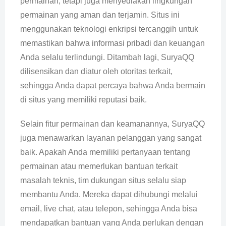
permainan, tetapi juga menyediakan lingkungan
permainan yang aman dan terjamin. Situs ini
menggunakan teknologi enkripsi tercanggih untuk
memastikan bahwa informasi pribadi dan keuangan
Anda selalu terlindungi. Ditambah lagi, SuryaQQ
dilisensikan dan diatur oleh otoritas terkait,
sehingga Anda dapat percaya bahwa Anda bermain
di situs yang memiliki reputasi baik.
Selain fitur permainan dan keamanannya, SuryaQQ
juga menawarkan layanan pelanggan yang sangat
baik. Apakah Anda memiliki pertanyaan tentang
permainan atau memerlukan bantuan terkait
masalah teknis, tim dukungan situs selalu siap
membantu Anda. Mereka dapat dihubungi melalui
email, live chat, atau telepon, sehingga Anda bisa
mendapatkan bantuan yang Anda perlukan dengan