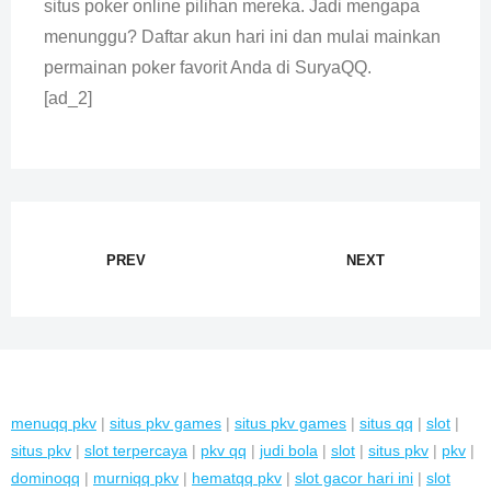
situs poker online pilihan mereka. Jadi mengapa
menunggu? Daftar akun hari ini dan mulai mainkan
permainan poker favorit Anda di SuryaQQ.
[ad_2]
PREV
NEXT
menuqq pkv
|
situs pkv games
|
situs pkv games
|
situs qq
|
slot
|
situs pkv
|
slot terpercaya
|
pkv qq
|
judi bola
|
slot
|
situs pkv
|
pkv
|
dominoqq
|
murniqq pkv
|
hematqq pkv
|
slot gacor hari ini
|
slot