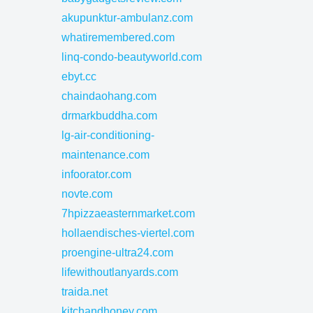
akupunktur-ambulanz.com
whatiremembered.com
linq-condo-beautyworld.com
ebyt.cc
chaindaohang.com
drmarkbuddha.com
lg-air-conditioning-
maintenance.com
infoorator.com
novte.com
7hpizzaeasternmarket.com
hollaendisches-viertel.com
proengine-ultra24.com
lifewithoutlanyards.com
traida.net
kitchandhoney.com