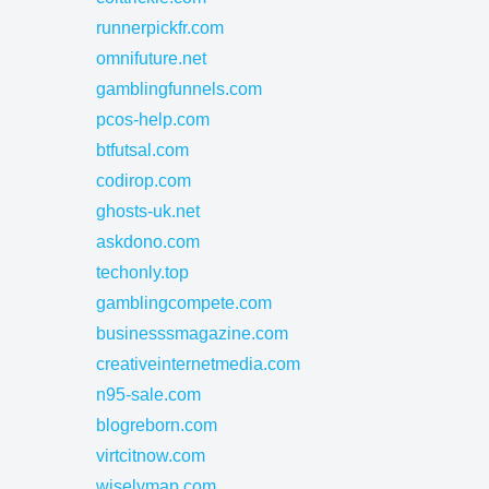
runnerpickfr.com
omnifuture.net
gamblingfunnels.com
pcos-help.com
btfutsal.com
codirop.com
ghosts-uk.net
askdono.com
techonly.top
gamblingcompete.com
businesssmagazine.com
creativeinternetmedia.com
n95-sale.com
blogreborn.com
virtcitnow.com
wiselymap.com