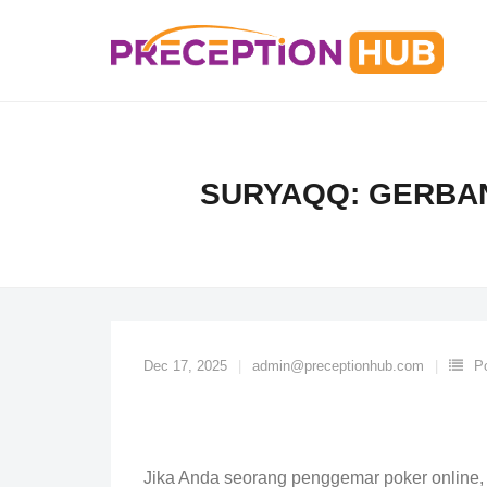
Skip
to
content
SURYAQQ: GERBAN
Dec 17, 2025
admin@preceptionhub.com
P
Jika Anda seorang penggemar poker online,