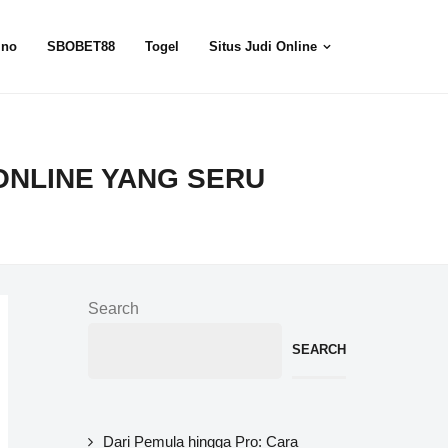
ino
SBOBET88
Togel
Situs Judi Online
ONLINE YANG SERU
Search
SEARCH
Dari Pemula hingga Pro: Cara