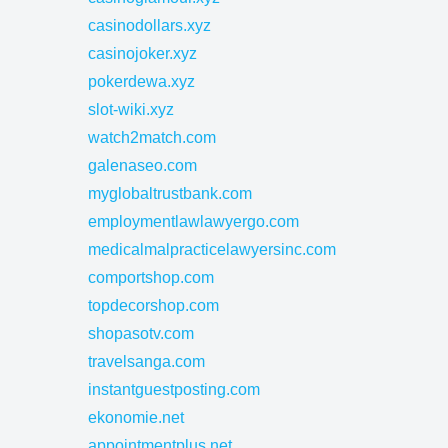
casinodollars.xyz
casinojoker.xyz
pokerdewa.xyz
slot-wiki.xyz
watch2match.com
galenaseo.com
myglobaltrustbank.com
employmentlawlawyergo.com
medicalmalpracticelawyersinc.com
comportshop.com
topdecorshop.com
shopasotv.com
travelsanga.com
instantguestposting.com
ekonomie.net
appointmentplus.net