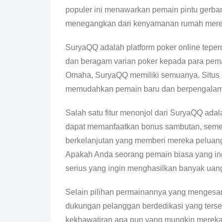
populer ini menawarkan pemain pintu gerb
menegangkan dari kenyamanan rumah merek
SuryaQQ adalah platform poker online tepe
dan beragam varian poker kepada para pema
Omaha, SuryaQQ memiliki semuanya. Situs 
memudahkan pemain baru dan berpengalama
Salah satu fitur menonjol dari SuryaQQ ad
dapat memanfaatkan bonus sambutan, semen
berkelanjutan yang memberi mereka peluan
Apakah Anda seorang pemain biasa yang ing
serius yang ingin menghasilkan banyak uan
Selain pilihan permainannya yang mengesan
dukungan pelanggan berdedikasi yang ters
kekhawatiran apa pun yang mungkin mereka 