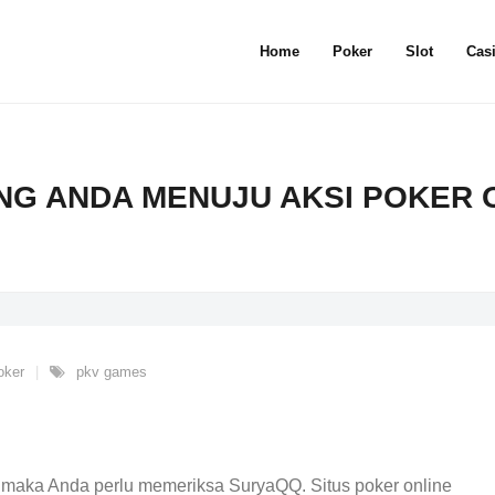
Home
Poker
Slot
Cas
G ANDA MENUJU AKSI POKER 
oker
pkv games
 maka Anda perlu memeriksa SuryaQQ. Situs poker online