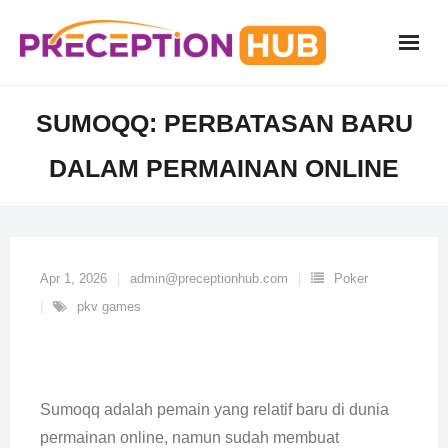
Skip
to
content
SUMOQQ: PERBATASAN BARU
DALAM PERMAINAN ONLINE
Apr 1, 2026
admin@preceptionhub.com
Poker
pkv games
Sumoqq adalah pemain yang relatif baru di dunia
permainan online, namun sudah membuat