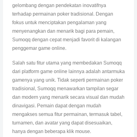
gelombang dengan pendekatan inovatifnya
terhadap permainan poker tradisional. Dengan
fokus untuk menciptakan pengalaman yang
menyenangkan dan menarik bagi para pemain,
Sumoqq dengan cepat menjadi favorit di kalangan
penggemar game online.
Salah satu fitur utama yang membedakan Sumoqq
dari platform game online lainnya adalah antarmuka
gamenya yang unik. Tidak seperti permainan poker
tradisional, Sumoqq menawarkan tampilan segar
dan modern yang menarik secara visual dan mudah
dinavigasi. Pemain dapat dengan mudah
mengakses semua fitur permainan, termasuk tabel,
turnamen, dan avatar yang dapat disesuaikan,
hanya dengan beberapa klik mouse.