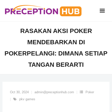
Skip
to
content
RASAKAN AKSI POKER
MENDEBARKAN DI
POKERPELANGI: DIMANA SETIAP
TANGAN BERARTI
Oct 30, 2024
admin@preceptionhub.com
Poker
pkv games