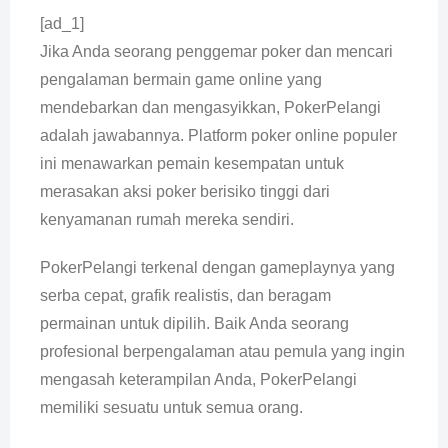
[ad_1]
Jika Anda seorang penggemar poker dan mencari
pengalaman bermain game online yang
mendebarkan dan mengasyikkan, PokerPelangi
adalah jawabannya. Platform poker online populer
ini menawarkan pemain kesempatan untuk
merasakan aksi poker berisiko tinggi dari
kenyamanan rumah mereka sendiri.
PokerPelangi terkenal dengan gameplaynya yang
serba cepat, grafik realistis, dan beragam
permainan untuk dipilih. Baik Anda seorang
profesional berpengalaman atau pemula yang ingin
mengasah keterampilan Anda, PokerPelangi
memiliki sesuatu untuk semua orang.