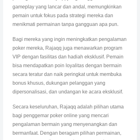
gameplay yang lancar dan andal, memungkinkan
pemain untuk fokus pada strategi mereka dan
menikmati permainan tanpa gangguan apa pun.
Bagi mereka yang ingin meningkatkan pengalaman
poker mereka, Rajaqq juga menawarkan program
VIP dengan fasilitas dan hadiah eksklusif. Pemain
bisa mendapatkan poin loyalitas dengan bermain
secara teratur dan naik peringkat untuk membuka
bonus khusus, dukungan pelanggan yang
dipersonalisasi, dan undangan ke acara eksklusif.
Secara keseluruhan, Rajaqq adalah pilihan utama
bagi penggemar poker online yang mencari
pengalaman bermain yang menyenangkan dan
bermanfaat. Dengan beragam pilihan permainan,