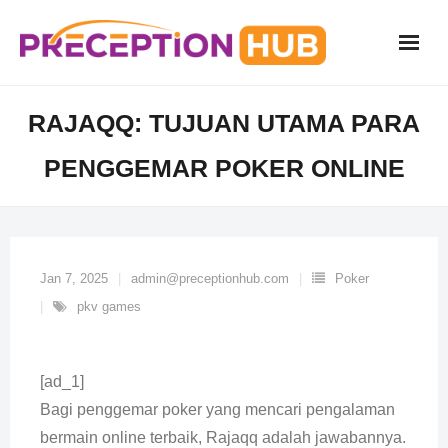
Skip
to
content
RAJAQQ: TUJUAN UTAMA PARA
PENGGEMAR POKER ONLINE
Jan 7, 2025
admin@preceptionhub.com
Poker
pkv games
[ad_1]
Bagi penggemar poker yang mencari pengalaman
bermain online terbaik, Rajaqq adalah jawabannya.