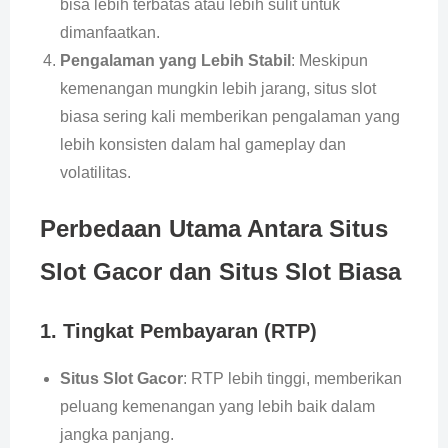
bisa lebih terbatas atau lebih sulit untuk
dimanfaatkan.
Pengalaman yang Lebih Stabil
: Meskipun
kemenangan mungkin lebih jarang, situs slot
biasa sering kali memberikan pengalaman yang
lebih konsisten dalam hal gameplay dan
volatilitas.
Perbedaan Utama Antara Situs
Slot Gacor dan Situs Slot Biasa
1.
Tingkat Pembayaran (RTP)
Situs Slot Gacor
: RTP lebih tinggi, memberikan
peluang kemenangan yang lebih baik dalam
jangka panjang.