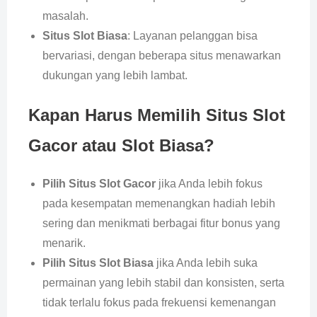
masalah.
Situs Slot Biasa
: Layanan pelanggan bisa
bervariasi, dengan beberapa situs menawarkan
dukungan yang lebih lambat.
Kapan Harus Memilih Situs Slot
Gacor atau Slot Biasa?
Pilih Situs Slot Gacor
jika Anda lebih fokus
pada kesempatan memenangkan hadiah lebih
sering dan menikmati berbagai fitur bonus yang
menarik.
Pilih Situs Slot Biasa
jika Anda lebih suka
permainan yang lebih stabil dan konsisten, serta
tidak terlalu fokus pada frekuensi kemenangan