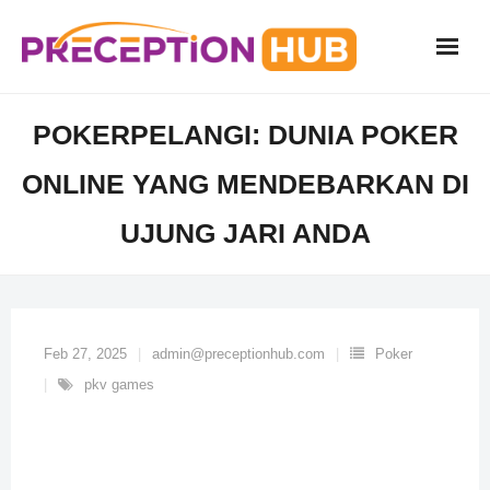
Skip
to
content
POKERPELANGI: DUNIA POKER
ONLINE YANG MENDEBARKAN DI
UJUNG JARI ANDA
Feb 27, 2025
admin@preceptionhub.com
Poker
pkv games