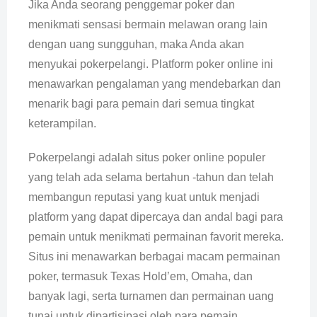
Jika Anda seorang penggemar poker dan
menikmati sensasi bermain melawan orang lain
dengan uang sungguhan, maka Anda akan
menyukai pokerpelangi. Platform poker online ini
menawarkan pengalaman yang mendebarkan dan
menarik bagi para pemain dari semua tingkat
keterampilan.
Pokerpelangi adalah situs poker online populer
yang telah ada selama bertahun -tahun dan telah
membangun reputasi yang kuat untuk menjadi
platform yang dapat dipercaya dan andal bagi para
pemain untuk menikmati permainan favorit mereka.
Situs ini menawarkan berbagai macam permainan
poker, termasuk Texas Hold’em, Omaha, dan
banyak lagi, serta turnamen dan permainan uang
tunai untuk dipartisipasi oleh para pemain.