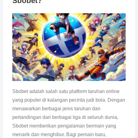
Sbobet?
Sbobet adalah salah satu platform taruhan online
yang populer di kalangan pecinta judi bola. Dengan
menawarkan berbagai jenis taruhan dan
pertandingan dari berbagai liga di seluruh dunia,
Sbobet memberikan pengalaman bermain yang
menarik dan menghibur. Bagi pemain baru,