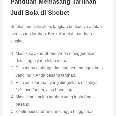
Panduan Memasang Taruhan
Judi Bola di Sbobet
Setelah memiliki akun, langkah berikutnya adalah
memasang taruhan. Berikut adalah panduan
singkat:
Masuk ke akun Sbobet Anda menggunakan
detail login yang telah dibuat.
Pilih menu olahraga dan cari pertandingan bola
yang ingin Anda pasang taruhan.
Pilih jenis taruhan yang diinginkan, misalnya
1×2, over/under, atau handicap.
Masukkan jumlah taruhan yang ingin Anda
pasang.
Konfirmasi taruhan dan tunggu hingga hasil