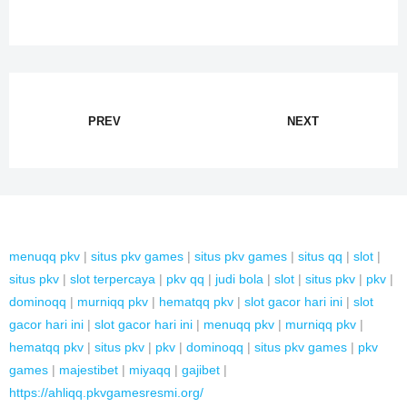
PREV
NEXT
menuqq pkv
|
situs pkv games
|
situs pkv games
|
situs qq
|
slot
|
situs pkv
|
slot terpercaya
|
pkv qq
|
judi bola
|
slot
|
situs pkv
|
pkv
|
dominoqq
|
murniqq pkv
|
hematqq pkv
|
slot gacor hari ini
|
slot
gacor hari ini
|
slot gacor hari ini
|
menuqq pkv
|
murniqq pkv
|
hematqq pkv
|
situs pkv
|
pkv
|
dominoqq
|
situs pkv games
|
pkv
games
|
majestibet
|
miyaqq
|
gajibet
|
https://ahliqq.pkvgamesresmi.org/