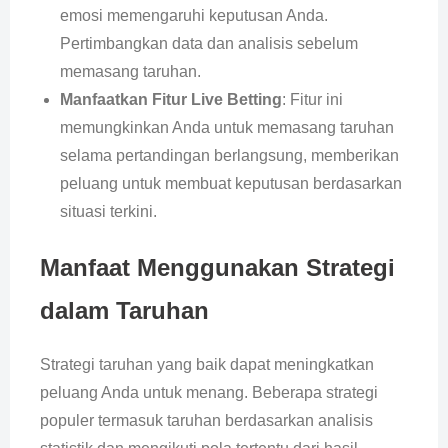
emosi memengaruhi keputusan Anda.
Pertimbangkan data dan analisis sebelum
memasang taruhan.
Manfaatkan Fitur Live Betting
: Fitur ini
memungkinkan Anda untuk memasang taruhan
selama pertandingan berlangsung, memberikan
peluang untuk membuat keputusan berdasarkan
situasi terkini.
Manfaat Menggunakan Strategi
dalam Taruhan
Strategi taruhan yang baik dapat meningkatkan
peluang Anda untuk menang. Beberapa strategi
populer termasuk taruhan berdasarkan analisis