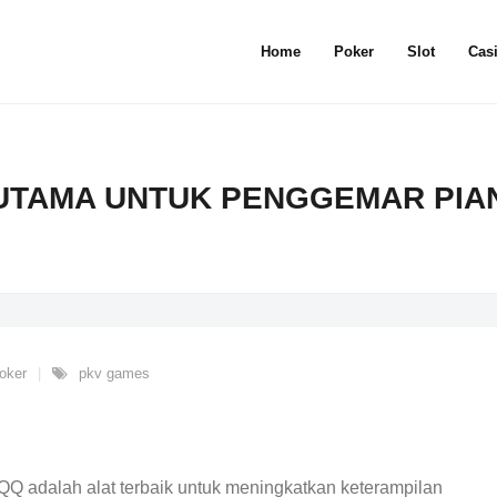
Home
Poker
Slot
Cas
 UTAMA UNTUK PENGGEMAR PIAN
oker
pkv games
Q adalah alat terbaik untuk meningkatkan keterampilan