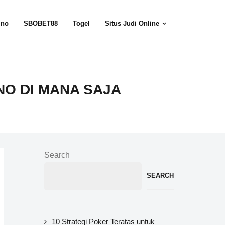
ino
SBOBET88
Togel
Situs Judi Online
O DI MANA SAJA
Search
SEARCH
10 Strategi Poker Teratas untuk