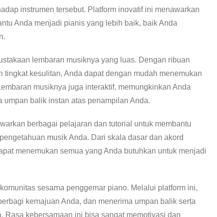
dap instrumen tersebut. Platform inovatif ini menawarkan
tu Anda menjadi pianis yang lebih baik, baik Anda
n.
pustakaan lembaran musiknya yang luas. Dengan ribuan
an tingkat kesulitan, Anda dapat dengan mudah menemukan
. Lembaran musiknya juga interaktif, memungkinkan Anda
a umpan balik instan atas penampilan Anda.
arkan berbagai pelajaran dan tutorial untuk membantu
pengetahuan musik Anda. Dari skala dasar dan akord
da dapat menemukan semua yang Anda butuhkan untuk menjadi
 komunitas sesama penggemar piano. Melalui platform ini,
berbagi kemajuan Anda, dan menerima umpan balik serta
a. Rasa kebersamaan ini bisa sangat memotivasi dan