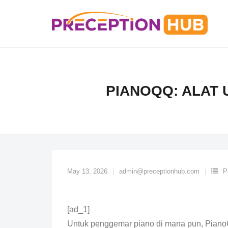
Skip
to
content
PIANOQQ: ALAT
May 13, 2026
admin@preceptionhub.com
P
[ad_1]
Untuk penggemar piano di mana pun, PianoQ