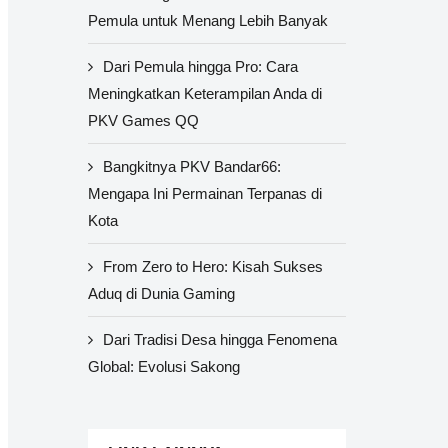
Pemula untuk Menang Lebih Banyak
Dari Pemula hingga Pro: Cara
Meningkatkan Keterampilan Anda di
PKV Games QQ
Bangkitnya PKV Bandar66:
Mengapa Ini Permainan Terpanas di
Kota
From Zero to Hero: Kisah Sukses
Aduq di Dunia Gaming
Dari Tradisi Desa hingga Fenomena
Global: Evolusi Sakong