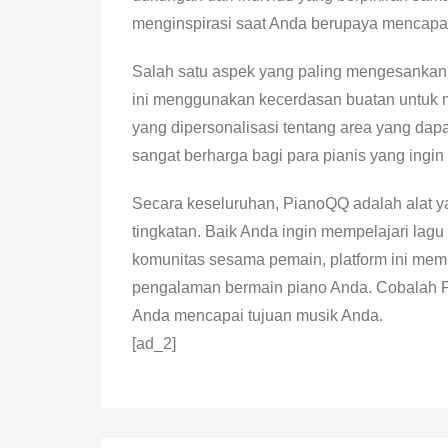
menginspirasi saat Anda berupaya mencapai
Salah satu aspek yang paling mengesankan 
ini menggunakan kecerdasan buatan untuk
yang dipersonalisasi tentang area yang dap
sangat berharga bagi para pianis yang ingin
Secara keseluruhan, PianoQQ adalah alat ya
tingkatan. Baik Anda ingin mempelajari lagu
komunitas sesama pemain, platform ini mem
pengalaman bermain piano Anda. Cobalah Pi
Anda mencapai tujuan musik Anda.
[ad_2]