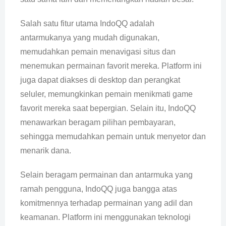
Salah satu fitur utama IndoQQ adalah
antarmukanya yang mudah digunakan,
memudahkan pemain menavigasi situs dan
menemukan permainan favorit mereka. Platform ini
juga dapat diakses di desktop dan perangkat
seluler, memungkinkan pemain menikmati game
favorit mereka saat bepergian. Selain itu, IndoQQ
menawarkan beragam pilihan pembayaran,
sehingga memudahkan pemain untuk menyetor dan
menarik dana.
Selain beragam permainan dan antarmuka yang
ramah pengguna, IndoQQ juga bangga atas
komitmennya terhadap permainan yang adil dan
keamanan. Platform ini menggunakan teknologi