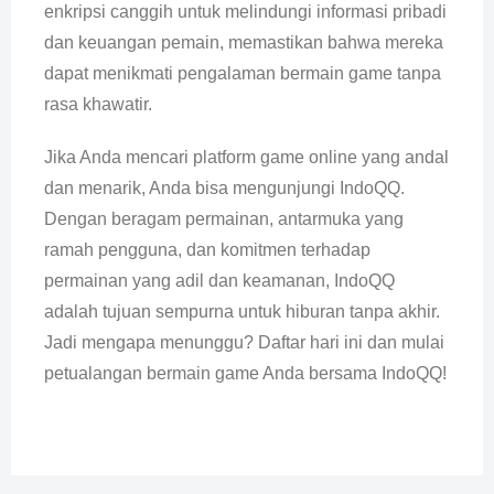
enkripsi canggih untuk melindungi informasi pribadi
dan keuangan pemain, memastikan bahwa mereka
dapat menikmati pengalaman bermain game tanpa
rasa khawatir.
Jika Anda mencari platform game online yang andal
dan menarik, Anda bisa mengunjungi IndoQQ.
Dengan beragam permainan, antarmuka yang
ramah pengguna, dan komitmen terhadap
permainan yang adil dan keamanan, IndoQQ
adalah tujuan sempurna untuk hiburan tanpa akhir.
Jadi mengapa menunggu? Daftar hari ini dan mulai
petualangan bermain game Anda bersama IndoQQ!