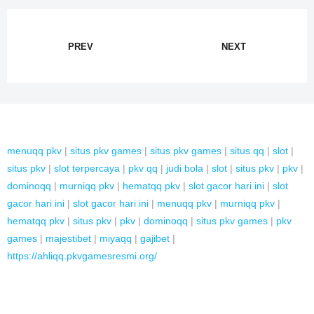
PREV
NEXT
menuqq pkv
|
situs pkv games
|
situs pkv games
|
situs qq
|
slot
|
situs pkv
|
slot terpercaya
|
pkv qq
|
judi bola
|
slot
|
situs pkv
|
pkv
|
dominoqq
|
murniqq pkv
|
hematqq pkv
|
slot gacor hari ini
|
slot
gacor hari ini
|
slot gacor hari ini
|
menuqq pkv
|
murniqq pkv
|
hematqq pkv
|
situs pkv
|
pkv
|
dominoqq
|
situs pkv games
|
pkv
games
|
majestibet
|
miyaqq
|
gajibet
|
https://ahliqq.pkvgamesresmi.org/