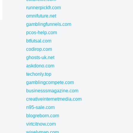
runnerpickfr.com
omnifuture.net
gamblingfunnels.com
pcos-help.com
btfutsal.com
codirop.com
ghosts-uk.net
askdono.com
techonly.top
gamblingcompete.com
businesssmagazine.com
creativeinternetmedia.com
n95-sale.com
blogreborn.com
virtcitnow.com
wiselymap.com