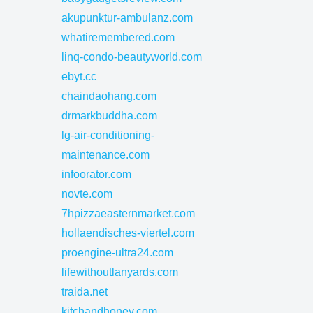
akupunktur-ambulanz.com
whatiremembered.com
linq-condo-beautyworld.com
ebyt.cc
chaindaohang.com
drmarkbuddha.com
lg-air-conditioning-
maintenance.com
infoorator.com
novte.com
7hpizzaeasternmarket.com
hollaendisches-viertel.com
proengine-ultra24.com
lifewithoutlanyards.com
traida.net
kitchandhoney.com