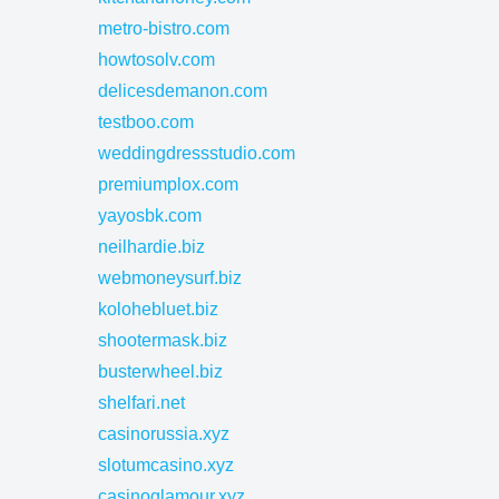
metro-bistro.com
howtosolv.com
delicesdemanon.com
testboo.com
weddingdressstudio.com
premiumplox.com
yayosbk.com
neilhardie.biz
webmoneysurf.biz
kolohebluet.biz
shootermask.biz
busterwheel.biz
shelfari.net
casinorussia.xyz
slotumcasino.xyz
casinoglamour.xyz