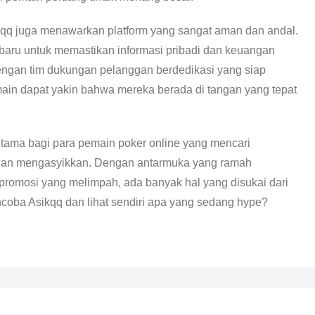
kqq juga menawarkan platform yang sangat aman dan andal.
erbaru untuk memastikan informasi pribadi dan keuangan
 dengan tim dukungan pelanggan berdedikasi yang siap
in dapat yakin bahwa mereka berada di tangan yang tepat
utama bagi para pemain poker online yang mencari
an mengasyikkan. Dengan antarmuka yang ramah
promosi yang melimpah, ada banyak hal yang disukai dari
ncoba Asikqq dan lihat sendiri apa yang sedang hype?