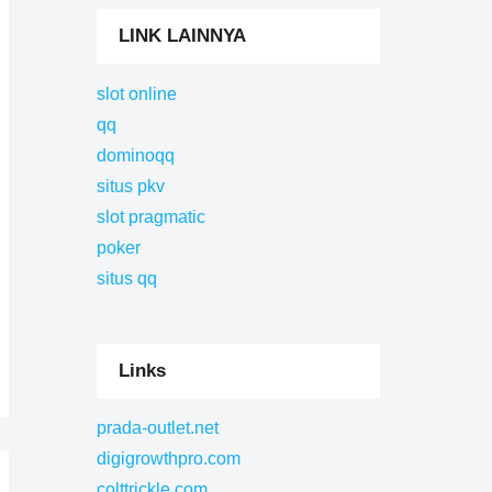
LINK LAINNYA
slot online
qq
dominoqq
situs pkv
slot pragmatic
poker
situs qq
Links
prada-outlet.net
digigrowthpro.com
colttrickle.com