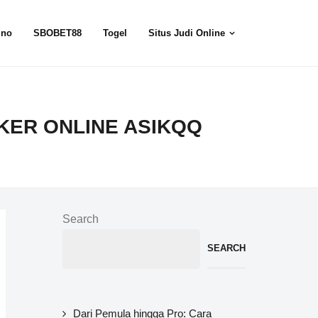
ino
SBOBET88
Togel
Situs Judi Online
KER ONLINE ASIKQQ
Search
SEARCH
Dari Pemula hingga Pro: Cara