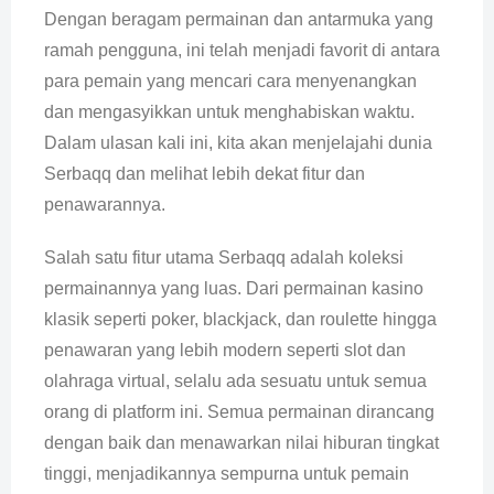
Dengan beragam permainan dan antarmuka yang
ramah pengguna, ini telah menjadi favorit di antara
para pemain yang mencari cara menyenangkan
dan mengasyikkan untuk menghabiskan waktu.
Dalam ulasan kali ini, kita akan menjelajahi dunia
Serbaqq dan melihat lebih dekat fitur dan
penawarannya.
Salah satu fitur utama Serbaqq adalah koleksi
permainannya yang luas. Dari permainan kasino
klasik seperti poker, blackjack, dan roulette hingga
penawaran yang lebih modern seperti slot dan
olahraga virtual, selalu ada sesuatu untuk semua
orang di platform ini. Semua permainan dirancang
dengan baik dan menawarkan nilai hiburan tingkat
tinggi, menjadikannya sempurna untuk pemain