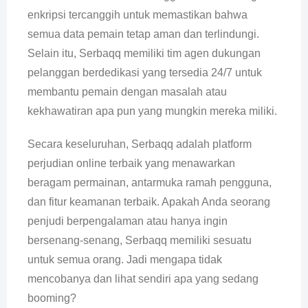
enkripsi tercanggih untuk memastikan bahwa
semua data pemain tetap aman dan terlindungi.
Selain itu, Serbaqq memiliki tim agen dukungan
pelanggan berdedikasi yang tersedia 24/7 untuk
membantu pemain dengan masalah atau
kekhawatiran apa pun yang mungkin mereka miliki.
Secara keseluruhan, Serbaqq adalah platform
perjudian online terbaik yang menawarkan
beragam permainan, antarmuka ramah pengguna,
dan fitur keamanan terbaik. Apakah Anda seorang
penjudi berpengalaman atau hanya ingin
bersenang-senang, Serbaqq memiliki sesuatu
untuk semua orang. Jadi mengapa tidak
mencobanya dan lihat sendiri apa yang sedang
booming?