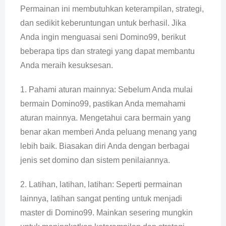
Permainan ini membutuhkan keterampilan, strategi,
dan sedikit keberuntungan untuk berhasil. Jika
Anda ingin menguasai seni Domino99, berikut
beberapa tips dan strategi yang dapat membantu
Anda meraih kesuksesan.
1. Pahami aturan mainnya: Sebelum Anda mulai
bermain Domino99, pastikan Anda memahami
aturan mainnya. Mengetahui cara bermain yang
benar akan memberi Anda peluang menang yang
lebih baik. Biasakan diri Anda dengan berbagai
jenis set domino dan sistem penilaiannya.
2. Latihan, latihan, latihan: Seperti permainan
lainnya, latihan sangat penting untuk menjadi
master di Domino99. Mainkan sesering mungkin