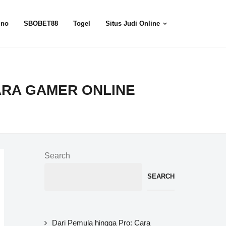
ino
SBOBET88
Togel
Situs Judi Online
ARA GAMER ONLINE
Search
SEARCH
Dari Pemula hingga Pro: Cara