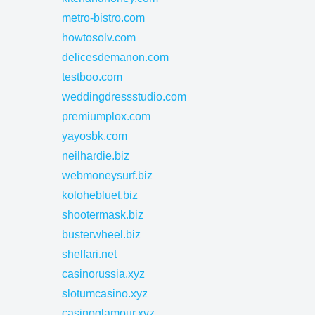
metro-bistro.com
howtosolv.com
delicesdemanon.com
testboo.com
weddingdressstudio.com
premiumplox.com
yayosbk.com
neilhardie.biz
webmoneysurf.biz
kolohebluet.biz
shootermask.biz
busterwheel.biz
shelfari.net
casinorussia.xyz
slotumcasino.xyz
casinoglamour.xyz