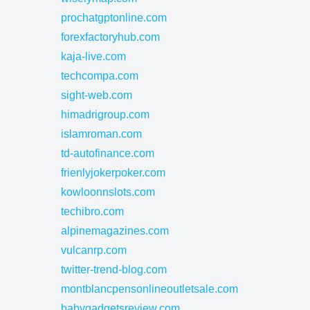
prochatgptonline.com
forexfactoryhub.com
kaja-live.com
techcompa.com
sight-web.com
himadrigroup.com
islamroman.com
td-autofinance.com
frienlyjokerpoker.com
kowloonnslots.com
techibro.com
alpinemagazines.com
vulcanrp.com
twitter-trend-blog.com
montblancpensonlineoutletsale.com
babygadgetsreview.com