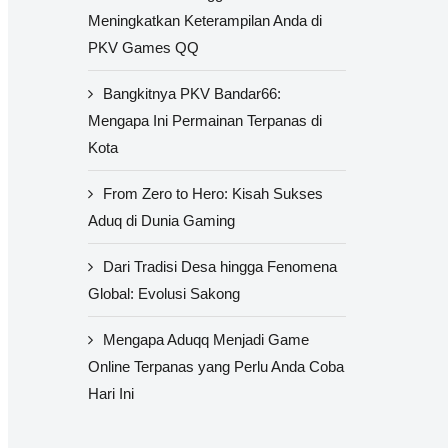
Meningkatkan Keterampilan Anda di
PKV Games QQ
Bangkitnya PKV Bandar66:
Mengapa Ini Permainan Terpanas di
Kota
From Zero to Hero: Kisah Sukses
Aduq di Dunia Gaming
Dari Tradisi Desa hingga Fenomena
Global: Evolusi Sakong
Mengapa Aduqq Menjadi Game
Online Terpanas yang Perlu Anda Coba
Hari Ini