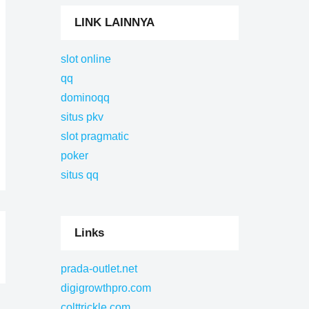
LINK LAINNYA
slot online
qq
dominoqq
situs pkv
slot pragmatic
poker
situs qq
Links
prada-outlet.net
digigrowthpro.com
colttrickle.com